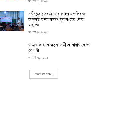
আগস্ট ৫, ২০২৬
সখীপুরে ফেরদৌসের রুহের মাগফিরাত
কামনায় মানব কল্যাণ যুব সংঘের দোয়া
মাহফিল
আগস্ট ৪, ২০২৬
রাতের আধারে অসুস্থ স্বামীকে রাস্তায় ফেলে
গেল স্ত্রী
আগস্ট ৩, ২০২৬
Load more