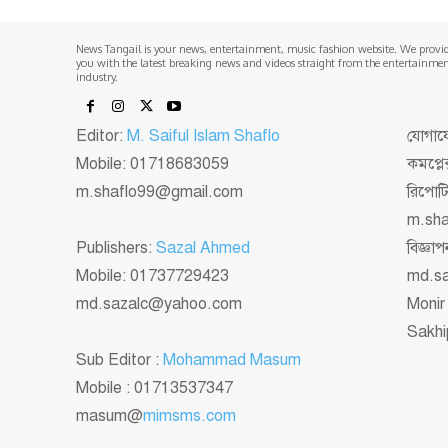
News Tangail is your news, entertainment, music fashion website. We provi
you with the latest breaking news and videos straight from the entertainme
industry.
Editor:
M. Saiful Islam Shaflo
যোগাযো
Mobile: 01718683059
কমপ্লে
m.shaflo99@gmail.com
রিপোট
m.sh
Publishers:
Sazal Ahmed
বিজ্ঞ
Mobile: 01737729423
md.s
md.sazalc@yahoo.com
Monir
Sakhi
Sub Editor :
Mohammad Masum
Mobile : 01713537347
masum@
mimsms.com