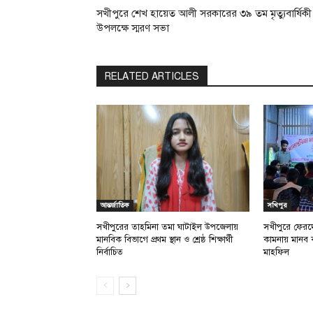
সখীপুরে শেখ হায়েত আলী সরকারের ৩৯ তম মৃত্যুবার্ষিকী
উপলক্ষে স্মরণ সভা
RELATED ARTICLES
আন্তর্জাতিক
সখিপুর
সখীপুরের তাহমিনা তমা ঘাটাইল উপজেলায়
সখীপুরে ফেরদ
মানবিক বিভাগে প্রথম স্থান ও শ্রেষ্ঠ শিক্ষার্থী
কামনায় মানব 
নির্বাচিত
মাহফিল