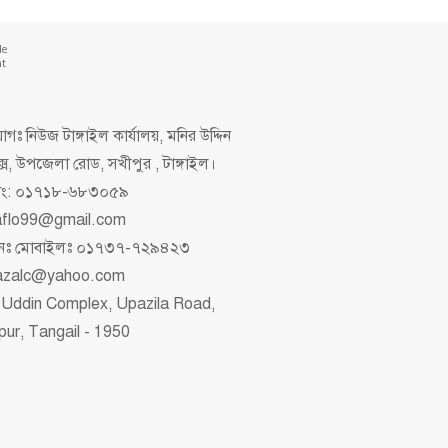
de
nt
গঃ নিউজ টাঙ্গাইল কার্যালয়, মনির উদ্দিন
ক্স, উপজেলা রোড, সখীপুর , টাঙ্গাইল।
িং: ০১৭১৮-৬৮৩০৫৯
aflo99@gmail.com
াপনঃ মোবাইলঃ ০১৭৩৭-৭২৯৪২৩
azalc@yahoo.com
 Uddin Complex, Upazila Road,
pur, Tangail - 1950