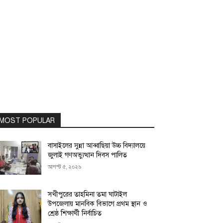
MOST POPULAR
বাসাইলের সুন্না আব্বাছিয়া উচ্চ বিদ্যালয়ে
জুলাই গণঅভ্যুত্থান দিবস পালিত
আগস্ট ৫, ২০২৬
সখীপুরের তাহমিনা তমা ঘাটাইল
উপজেলায় মানবিক বিভাগে প্রথম স্থান ও
শ্রেষ্ঠ শিক্ষার্থী নির্বাচিত