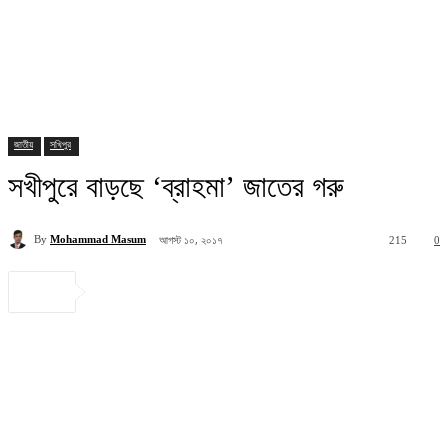
জাতীয়
সখিপুর
সখীপুরে বাড়ছে ‘ব্রাহমা’ জাতের গরু
আগস্ট ১০, ২০১৭
By
Mohammad Masum
215
0