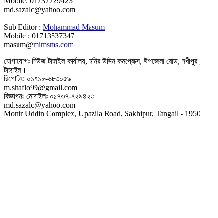
Mobile: 01737729423
md.sazalc@yahoo.com
Sub Editor :
Mohammad Masum
Mobile : 01713537347
masum@
mimsms.com
যোগাযোগঃ নিউজ টাঙ্গাইল কার্যালয়, মনির উদ্দিন কমপ্লেক্স, উপজেলা রোড, সখীপুর ,
টাঙ্গাইল।
রিপোটিং: ০১৭১৮-৬৮৩০৫৯
m.shaflo99@gmail.com
বিজ্ঞাপনঃ মোবাইলঃ ০১৭৩৭-৭২৯৪২৩
md.sazalc@yahoo.com
Monir Uddin Complex, Upazila Road, Sakhipur, Tangail - 1950
© সর্বস্বত্ব স্বত্বাধিকার সংরক্ষিত