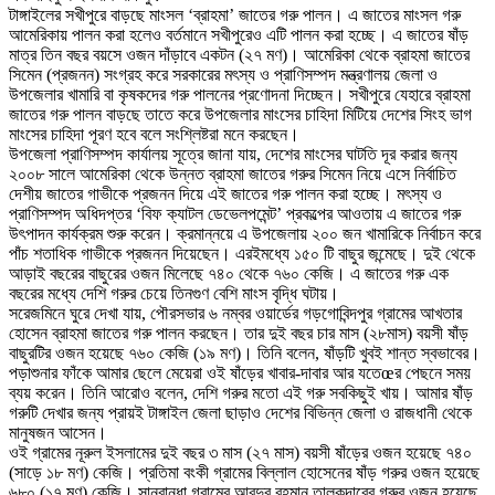
টাঙ্গাইলের সখীপুরে বাড়ছে মাংসল ‘ব্রাহমা’ জাতের গরু পালন। এ জাতের মাংসল গরু
আমেরিকায় পালন করা হলেও বর্তমানে সখীপুরেও এটি পালন করা হচ্ছে। এ জাতের ষাঁড়
মাত্র তিন বছর বয়সে ওজন দাঁড়াবে একটন (২৭ মণ)। আমেরিকা থেকে ব্রাহমা জাতের
সিমেন (প্রজনন) সংগ্রহ করে সরকারের মৎস্য ও প্রাণিসম্পদ মন্ত্রণালয় জেলা ও
উপজেলার খামারি বা কৃষকদের গরু পালনের প্রণোদনা দিচ্ছেন। সখীপুরে যেহারে ব্রাহমা
জাতের গরু পালন বাড়ছে তাতে করে উপজেলার মাংসের চাহিদা মিটিয়ে দেশের সিংহ ভাগ
মাংসের চাহিদা পূরণ হবে বলে সংশ্লিষ্টরা মনে করছেন।
উপজেলা প্রাণিসম্পদ কার্যালয় সূত্রে জানা যায়, দেশের মাংসের ঘাটতি দূর করার জন্য
২০০৮ সালে আমেরিকা থেকে উন্নত ব্রাহমা জাতের গরুর সিমেন নিয়ে এসে নির্বাচিত
দেশীয় জাতের গাভীকে প্রজনন দিয়ে এই জাতের গরু পালন করা হচ্ছে। মৎস্য ও
প্রাণিসম্পদ অধিদপ্তর ‘বিফ ক্যাটল ডেভেলপমেন্ট’ প্রকল্পের আওতায় এ জাতের গরু
উৎপাদন কার্যক্রম শুরু করেন। ক্রমান্নয়ে এ উপজেলায় ২০০ জন খামারিকে নির্বাচন করে
পাঁচ শতাধিক গাভীকে প্রজনন দিয়েছেন। এরইমধ্যে ১৫০ টি বাছুর জন্মেছে। দুই থেকে
আড়াই বছরের বাছুরের ওজন মিলেছে ৭৪০ থেকে ৭৬০ কেজি। এ জাতের গরু এক
বছরের মধ্যে দেশি গরুর চেয়ে তিনগুণ বেশি মাংস বৃদ্ধি ঘটায়।
সরেজমিনে ঘুরে দেখা যায়, পৌরসভার ৬ নম্বর ওয়ার্ডের গড়গোবিন্দপুর গ্রামের আখতার
হোসেন ব্রাহমা জাতের গরু পালন করছেন। তার দুই বছর চার মাস (২৮মাস) বয়সী ষাঁড়
বাছুরটির ওজন হয়েছে ৭৬০ কেজি (১৯ মণ)। তিনি বলেন, ষাঁড়টি খুবই শান্ত স্বভাবের।
পড়াশুনার ফাঁকে আমার ছেলে মেয়েরা ওই ষাঁড়ের খাবার-দাবার আর যতেœর পেছনে সময়
ব্যয় করেন। তিনি আরোও বলেন, দেশি গরুর মতো এই গরু সবকিছুই খায়। আমার ষাঁড়
গরুটি দেখার জন্য প্রায়ই টাঙ্গাইল জেলা ছাড়াও দেশের বিভিন্ন জেলা ও রাজধানী থেকে
মানুষজন আসেন।
ওই গ্রামের নূরুল ইসলামের দুই বছর ৩ মাস (২৭ মাস) বয়সী ষাঁড়ের ওজন হয়েছে ৭৪০
(সাড়ে ১৮ মণ) কেজি। প্রতিমা বংকী গ্রামের বিল্লাল হোসেনের ষাঁড় গরুর ওজন হয়েছে
৬৮০ (১৭ মণ) কেজি। সানবান্ধা গ্রামের আবদুর রহমান তালুকদারের গরুর ওজন হযেছে