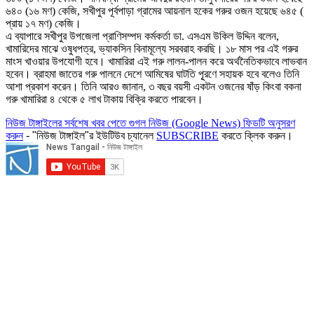
৬৪০ (১৬ মণ) কেজি, সখীপুর পূর্বপাড়া গ্রামের আয়নাল হকের গরুর ওজন হয়েছে ৬৪৫ (
প্রায় ১৭ মণ) কেজি।
এ ব্যাপারে সখীপুর উপজেলা প্রাণিসম্পদ কর্মকর্তা ডা. এসএম উকিল উদ্দিন বলেন,
খামারিদের মাঝে ওষুধপত্র, ভ্যাকসিন বিনামূল্যে সরবরাহ করছি। ১৮ মাস পর এই গরুর
মাংস খাওয়ার উপযোগী হবে। খামারিরা এই গরু লালন-পালন করে অর্থনৈতিকভাবে লাভবান
হবেন। ব্রাহমা জাতের গরু পালনে দেশে আমিষের ঘাটতি পূূরণে সহায়ক হবে বলেও তিনি
আশা প্রকাশ করেন। তিনি আরও জানান, ৩ বছর বয়সী একটন ওজনের ষাঁড় কিংবা বকনা
গরু খামারিরা ৪ থেকে ৫ লাখ টাকায় বিক্রি করতে পারবেন।
নিউজ টাঙ্গাইলের সর্বশেষ খবর পেতে গুগল নিউজ (Google News) ফিডটি অনুসরণ
করুন
- "নিউজ টাঙ্গাইল"র ইউটিউব চ্যানেল
SUBSCRIBE
করতে ক্লিক করুন।