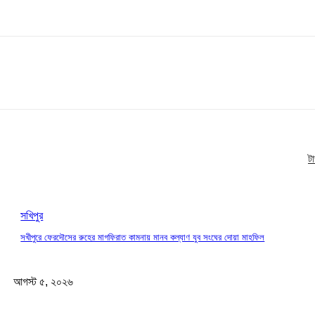
ট
সখিপুর
সখীপুরে ফেরদৌসের রুহের মাগফিরাত কামনায় মানব কল্যাণ যুব সংঘের দোয়া মাহফিল
আগস্ট ৫, ২০২৬