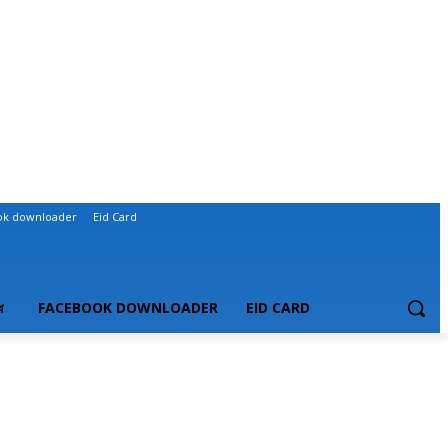
ok downloader
Eid Card
ধ
FACEBOOK DOWNLOADER
EID CARD