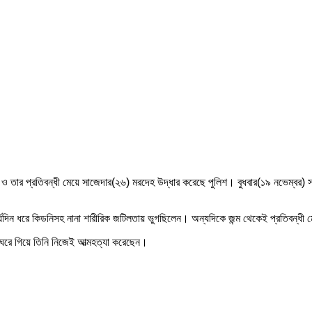
৫) ও তার প্রতিবন্ধী মেয়ে সাজেদার(২৬) মরদেহ উদ্ধার করেছে পুলিশ। বুধবার(১৯ নভেম্বর
দীর্ঘদিন ধরে কিডনিসহ নানা শারীরিক জটিলতায় ভুগছিলেন। অন্যদিকে জন্ম থেকেই প্রতিবন্ধ
্নাঘরে গিয়ে তিনি নিজেই আত্মহত্যা করেছেন।