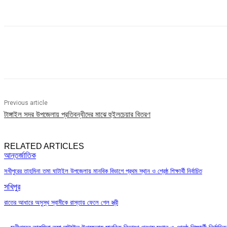
Share
Previous article
টাঙ্গাইল সদর উপজেলায় প্রতিবন্ধীদের মাঝে হুইলচেয়ার বিতরণ
RELATED ARTICLES
আন্তর্জাতিক
সখীপুরের তাহমিনা তমা ঘাটাইল উপজেলায় মানবিক বিভাগে প্রথম স্থান ও শ্রেষ্ঠ শিক্ষার্থী নির্বাচিত
সখিপুর
রাতের আধারে অসুস্থ স্বামীকে রাস্তায় ফেলে গেল স্ত্রী