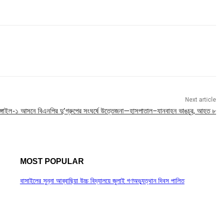
Next article
াঙ্গাইল-১ আসনে বিএনপির দু’গ্রুপের সংঘর্ষে উত্তেজনা—হাসপাতাল–যানবাহন ভাঙচুর, আহত ৮
MOST POPULAR
বাসাইলের সুন্না আব্বাছিয়া উচ্চ বিদ্যালয়ে জুলাই গণঅভ্যুত্থান দিবস পালিত