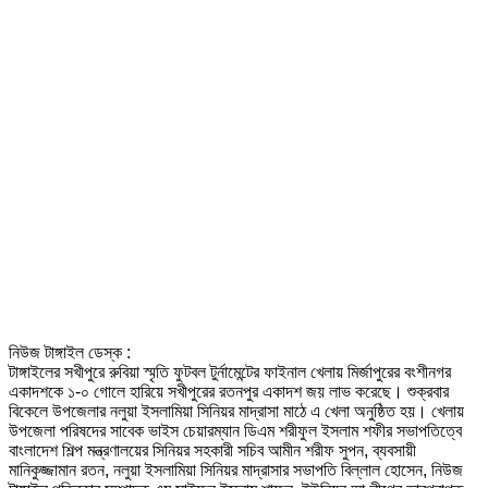
নিউজ টাঙ্গাইল ডেস্ক :
টাঙ্গাইলের সখীপুরে রুবিয়া স্মৃতি ফুটবল টুর্নামেন্টের ফাইনাল খেলায় মির্জাপুরের বংশীনগর
একাদশকে ১-০ গোলে হারিয়ে সখীপুরের রতনপুর একাদশ জয় লাভ করেছে। শুক্রবার
বিকেলে উপজেলার নলুয়া ইসলামিয়া সিনিয়র মাদ্রাসা মাঠে এ খেলা অনুষ্ঠিত হয়। খেলায়
উপজেলা পরিষদের সাবেক ভাইস চেয়ারম্যান ডিএম শরীফুল ইসলাম শফীর সভাপতিত্বে
বাংলাদেশ শিল্প মন্ত্রণালয়ের সিনিয়র সহকারী সচিব আমীন শরীফ সুপন, ব্যবসায়ী
মানিকুজ্জামান রতন, নলুয়া ইসলামিয়া সিনিয়র মাদ্রাসার সভাপতি বিল্লাল হোসেন, নিউজ