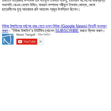
টাঙ্গাইল পত্রিকার সম্পাদক এম সাইফুল ইসলাম শাফলু, ইউনিয়ন আ.লীগের ভারপ্রাপ্ত
সভাপতি কেএম হেলাল উদ্দিন, সাধারণ সম্পাদক শরীফুল ইসলাম মোল্লা, জেলা
ছাত্রলীগের যুগ্ম আহবায়ক রনি আহমেদ প্রমুখ উপস্থিত ছিলেন।
নিউজ টাঙ্গাইলের সর্বশেষ খবর পেতে গুগল নিউজ (Google News) ফিডটি অনুসরণ
করুন
- "নিউজ টাঙ্গাইল"র ইউটিউব চ্যানেল
SUBSCRIBE
করতে ক্লিক করুন।