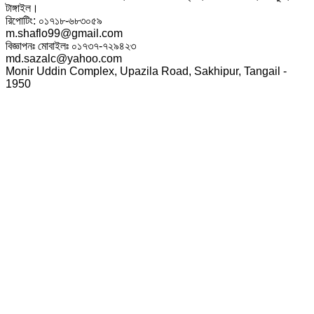
টাঙ্গাইল।
রিপোটিং: ০১৭১৮-৬৮৩০৫৯
m.shaflo99@gmail.com
বিজ্ঞাপনঃ মোবাইলঃ ০১৭৩৭-৭২৯৪২৩
md.sazalc@yahoo.com
Monir Uddin Complex, Upazila Road, Sakhipur, Tangail -
1950
© সর্বস্বত্ব স্বত্বাধিকার সংরক্ষিত