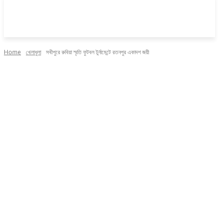
Home
খেলাধুলা
সখীপুরে রুবিয়া স্মৃতি ফুটবল টুর্নামেন্টে রতনপুর একাদশ জয়ী