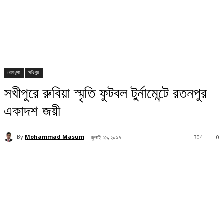
খেলাধুলা
সখিপুর
সখীপুরে রুবিয়া স্মৃতি ফুটবল টুর্নামেন্টে রতনপুর
একাদশ জয়ী
By
Mohammad Masum
জুলাই ২৯, ২০১৭
304
0