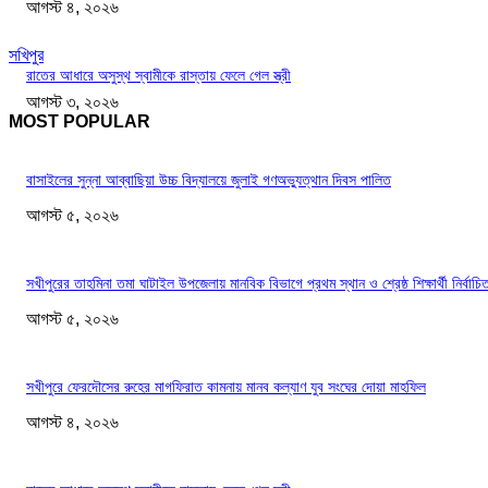
আগস্ট ৪, ২০২৬
সখিপুর
রাতের আধারে অসুস্থ স্বামীকে রাস্তায় ফেলে গেল স্ত্রী
আগস্ট ৩, ২০২৬
MOST POPULAR
বাসাইলের সুন্না আব্বাছিয়া উচ্চ বিদ্যালয়ে জুলাই গণঅভ্যুত্থান দিবস পালিত
আগস্ট ৫, ২০২৬
সখীপুরের তাহমিনা তমা ঘাটাইল উপজেলায় মানবিক বিভাগে প্রথম স্থান ও শ্রেষ্ঠ শিক্ষার্থী নির্বাচি
আগস্ট ৫, ২০২৬
সখীপুরে ফেরদৌসের রুহের মাগফিরাত কামনায় মানব কল্যাণ যুব সংঘের দোয়া মাহফিল
আগস্ট ৪, ২০২৬