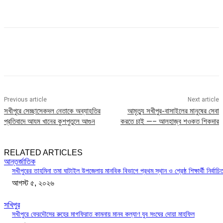
Previous article
Next article
সখীপুরে সেচ্ছাসেকদল নেতাকে অব্যাহতির
আমৃত্যু সখীপুর-বাসাইলের মানুষের সেবা
প্রতিবাদে আযম খানের কুশপুতুলে আগুন
করতে চাই —– আলহাজ্ব শওকত শিকদার
RELATED ARTICLES
আন্তর্জাতিক
সখীপুরের তাহমিনা তমা ঘাটাইল উপজেলায় মানবিক বিভাগে প্রথম স্থান ও শ্রেষ্ঠ শিক্ষার্থী নির্বাচি
আগস্ট ৫, ২০২৬
সখিপুর
সখীপুরে ফেরদৌসের রুহের মাগফিরাত কামনায় মানব কল্যাণ যুব সংঘের দোয়া মাহফিল