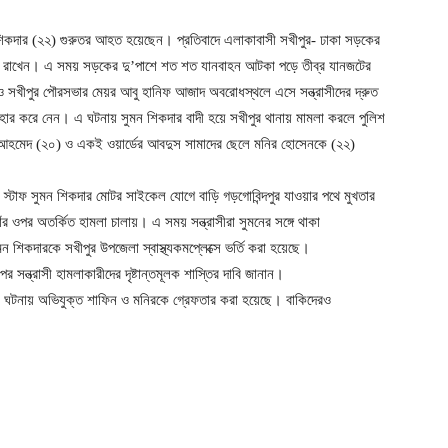
ুমন শিকদার (২২) গুরুতর আহত হয়েছেন। প্রতিবাদে এলাকাবাসী সখীপুর- ঢাকা সড়কের
রে রাখেন। এ সময় সড়কের দু’পাশে শত শত যানবাহন আটকা পড়ে তীব্র যানজটের
ও সখীপুর পৌরসভার মেয়র আবু হানিফ আজাদ অবরোধস্থলে এসে সন্ত্রাসীদের দ্রুত
যাহার করে নেন। এ ঘটনায় সুমন শিকদার বাদী হয়ে সখীপুর থানায় মামলা করলে পুলিশ
 আহমেদ (২০) ও একই ওয়ার্ডের আবদুস সামাদের ছেলে মনির হোসেনকে (২২)
 স্টাফ সুমন শিকদার মোটর সাইকেল যোগে বাড়ি গড়গোবিন্দপুর যাওয়ার পথে মুখতার
ঁর ওপর অতর্কিত হামলা চালায়। এ সময় সন্ত্রাসীরা সুমনের সঙ্গে থাকা
িকদারকে সখীপুর উপজেলা স্বাস্থ্যকমপ্লেক্সে ভর্তি করা হয়েছে।
ন্ত্রাসী হামলাকারীদের দৃষ্টান্তমূলক শাস্তির দাবি জানান।
, এ ঘটনায় অভিযুক্ত শাফিন ও মনিরকে গ্রেফতার করা হয়েছে। বাকিদেরও