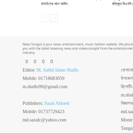
বাসাইলের আল আমিন
বহিষ্কৃত বিএনপি 
News Tangail is your news, entertainment, music fashion website. We provi
you with the latest breaking news and videos straight from the entertainme
industry.
Editor:
M. Saiful Islam Shaflo
যোগাযোগঃ
Mobile: 01718683059
উপজেলা 
m.shaflo99@gmail.com
রিপোটি
m.sha
Publishers:
Sazal Ahmed
বিজ্ঞা
Mobile: 01737729423
md.sa
md.sazalc@yahoo.com
Monir
Tangai