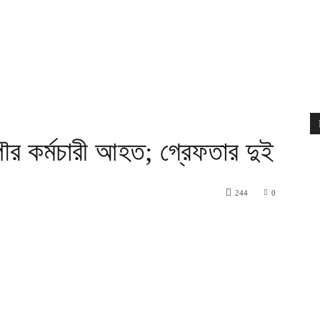
 পৌর কর্মচারী আহত; গ্রেফতার দুই
244
0