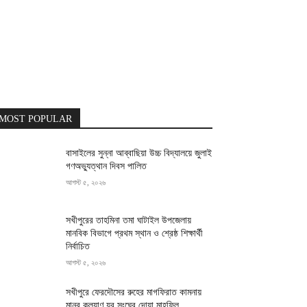
MOST POPULAR
বাসাইলের সুন্না আব্বাছিয়া উচ্চ বিদ্যালয়ে জুলাই
গণঅভ্যুত্থান দিবস পালিত
আগস্ট ৫, ২০২৬
সখীপুরের তাহমিনা তমা ঘাটাইল উপজেলায়
মানবিক বিভাগে প্রথম স্থান ও শ্রেষ্ঠ শিক্ষার্থী
নির্বাচিত
আগস্ট ৫, ২০২৬
সখীপুরে ফেরদৌসের রুহের মাগফিরাত কামনায়
মানব কল্যাণ যুব সংঘের দোয়া মাহফিল