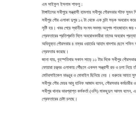
এম সাইফুল ইসলাম শাফলু :
টাঙ্গাইলের সখীপুরে সন্ত্রাসী হামলায় সখীপুর পৌরসভার স্টাফ স
সখীপুর পৌর এলাকা দুপুর ১২ টা থেকে এক ঘন্টা সড়ক অবরোধ ক
সৃষ্টি হয়। খবর পেয়ে স্থানীয় সংসদ সদস্য অনুপম শাহজাহান জয় 
গ্রেফতারের প্রতিশ্রুতি দিলে অবরোধকারীরা তাদের অবরোধ প্রত্
অভিযুক্ত পৌরসভার ৪ নম্বর ওয়ার্ডের আহাদ বাদশার ছেলে শফিন
গ্রেফতার করেছে।
জানা যায়, বৃহস্পতিবার সকাল সাড়ে ১১ টার দিকে সখীপুর পৌরসভার
ফোয়ারা চত্ত্বর এলাকায় পৌঁছলে একদল সন্ত্রাসী রড ও চলা নিয়ে তা
মোটরসাইকেল ভাঙচুর ও মোবাইল ছিনিয়ে নেয় । গুরুতর আহত সুমন শ
সখীপুর পৌর মেয়র আবু হানিফ আজাদ বলেন, পৌরসভার কর্মচারীর ওপর স
সখীপুর থানার ভারপ্রাপ্ত কর্মকর্তা (ওসি) মাকছুদুল আলম বলেন
গ্রেফতারের চেষ্টা চলছে।