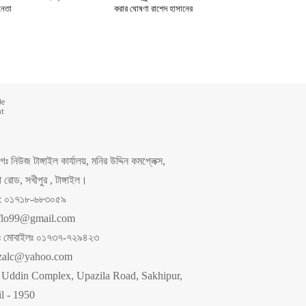
নেতা
করার ঘোষণা রাশেদ হাসানের
de
nt
 নিউজ টাঙ্গাইল কার্যালয়, মনির উদ্দিন কমপ্লেক্স,
রোড, সখীপুর , টাঙ্গাইল।
ং: ০১৭১৮-৬৮৩০৫৯
flo99@gmail.com
পনঃ মোবাইলঃ ০১৭৩৭-৭২৯৪২৩
zalc@yahoo.com
 Uddin Complex, Upazila Road, Sakhipur,
l - 1950