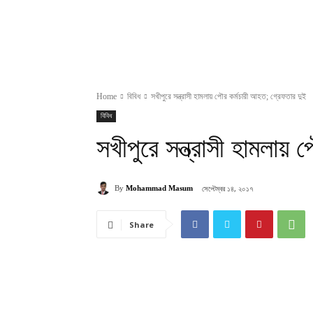
Home
বিবিধ
সখীপুরে সন্ত্রাসী হামলায় পৌর কর্মচারী আহত; গ্রেফতার দুই
বিবিধ
সখীপুরে সন্ত্রাসী হামলায়
সেপ্টেম্বর ১৪, ২০১৭
By
Mohammad Masum
Share