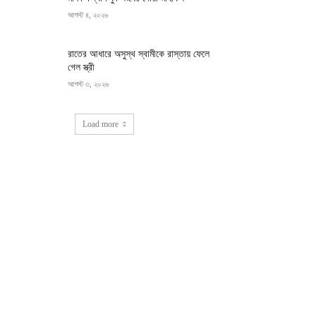
আগস্ট ৪, ২০২৬
রাতের আধারে অসুস্থ স্বামীকে রাস্তায় ফেলে
গেল স্ত্রী
আগস্ট ৩, ২০২৬
Load more