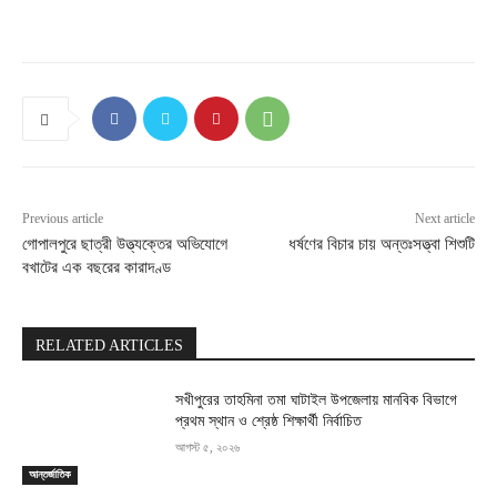
Previous article
Next article
গোপালপুরে ছাত্রী উত্ত্যক্তের অভিযোগে
ধর্ষণের বিচার চায় অন্তঃসত্ত্বা শিশুটি
বখাটের এক বছরের কারাদণ্ড
RELATED ARTICLES
সখীপুরের তাহমিনা তমা ঘাটাইল উপজেলায় মানবিক বিভাগে
প্রথম স্থান ও শ্রেষ্ঠ শিক্ষার্থী নির্বাচিত
আগস্ট ৫, ২০২৬
আন্তর্জাতিক