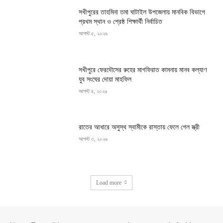
সখীপুরের তাহমিনা তমা ঘাটাইল উপজেলায় মানবিক বিভাগে
প্রথম স্থান ও শ্রেষ্ঠ শিক্ষার্থী নির্বাচিত
আগস্ট ৫, ২০২৬
সখীপুরে ফেরদৌসের রুহের মাগফিরাত কামনায় মানব কল্যাণ
যুব সংঘের দোয়া মাহফিল
আগস্ট ৪, ২০২৬
রাতের আধারে অসুস্থ স্বামীকে রাস্তায় ফেলে গেল স্ত্রী
আগস্ট ৩, ২০২৬
Load more