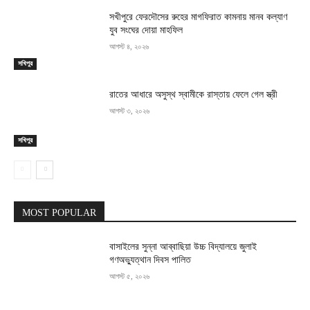
সখীপুরে ফেরদৌসের রুহের মাগফিরাত কামনায় মানব কল্যাণ
যুব সংঘের দোয়া মাহফিল
আগস্ট ৪, ২০২৬
সখিপুর
রাতের আধারে অসুস্থ স্বামীকে রাস্তায় ফেলে গেল স্ত্রী
আগস্ট ৩, ২০২৬
সখিপুর
MOST POPULAR
বাসাইলের সুন্না আব্বাছিয়া উচ্চ বিদ্যালয়ে জুলাই
গণঅভ্যুত্থান দিবস পালিত
আগস্ট ৫, ২০২৬