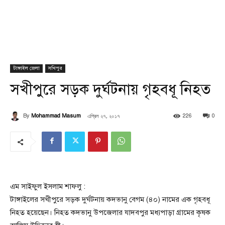
টাঙ্গাইল জেলা
সখিপুর
সখীপুরে সড়ক দুর্ঘটনায় গৃহবধূ নিহত
এপ্রিল ২৭, ২০১৭
By
Mohammad Masum
226
0
এম সাইফুল ইসলাম শাফলু :
টাঙ্গাইলের সখীপুরে সড়ক দুর্ঘটনায় কদভানু বেগম (৪০) নামের এক গৃহবধূ
নিহত হয়েছেন। নিহত কদভানু উপজেলার যাদবপুর মধ্যপাড়া গ্রামের কৃষক