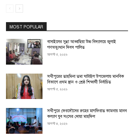
MOST POPULAR
বাসাইলের সুন্না আব্বাছিয়া উচ্চ বিদ্যালয়ে জুলাই
গণঅভ্যুত্থান দিবস পালিত
আগস্ট ৫, ২০২৬
সখীপুরের তাহমিনা তমা ঘাটাইল উপজেলায় মানবিক
বিভাগে প্রথম স্থান ও শ্রেষ্ঠ শিক্ষার্থী নির্বাচিত
আগস্ট ৫, ২০২৬
সখীপুরে ফেরদৌসের রুহের মাগফিরাত কামনায় মানব
কল্যাণ যুব সংঘের দোয়া মাহফিল
আগস্ট ৪, ২০২৬