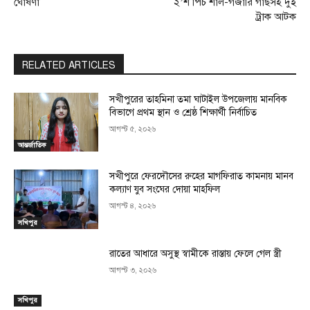
ঘোষণা
২’শ পিচ শাল-গজারি গাছসহ দুই
ট্রাক আটক
RELATED ARTICLES
সখীপুরের তাহমিনা তমা ঘাটাইল উপজেলায় মানবিক
বিভাগে প্রথম স্থান ও শ্রেষ্ঠ শিক্ষার্থী নির্বাচিত
আগস্ট ৫, ২০২৬
আন্তর্জাতিক
সখীপুরে ফেরদৌসের রুহের মাগফিরাত কামনায় মানব
কল্যাণ যুব সংঘের দোয়া মাহফিল
আগস্ট ৪, ২০২৬
সখিপুর
রাতের আধারে অসুস্থ স্বামীকে রাস্তায় ফেলে গেল স্ত্রী
আগস্ট ৩, ২০২৬
সখিপুর