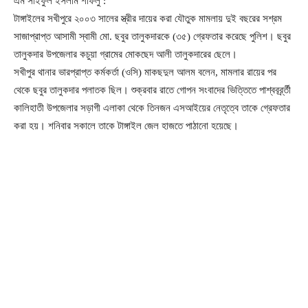
এম সাইফুল ইসলাম শাফলু :
টাঙ্গাইলের সখীপুরে ২০০৩ সালের স্ত্রীর দায়ের করা যৌতুক মামলায় দুই বছরের সশ্রম
সাজাপ্রাপ্ত আসামী স্বামী মো. ছবুর তালুকদারকে (৩৫) গ্রেফতার করেছে পুলিশ। ছবুর
তালুকদার উপজেলার কচুয়া গ্রামের মোকছেদ আলী তালুকদারের ছেলে।
সখীপুর থানার ভারপ্রাপ্ত কর্মকর্তা (ওসি) মাকছদুল আলম বলেন, মামলার রায়ের পর
থেকে ছবুর তালুকদার পলাতক ছিল। শুক্রবার রাতে গোপন সংবাদের ভিত্তিতে পাশ্ববর্র্র্তী
কালিহাতী উপজেলার সড়াগী এলাকা থেকে তিনজন এসআইয়ের নেতৃত্বে তাকে গ্রেফতার
করা হয়। শনিবার সকালে তাকে টাঙ্গাইল জেল হাজতে পাঠানো হয়েছে।