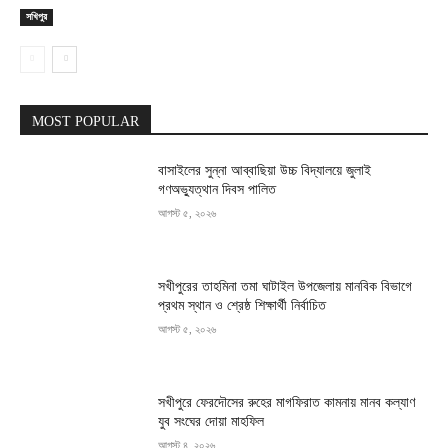
সখিপুর
MOST POPULAR
বাসাইলের সুন্না আব্বাছিয়া উচ্চ বিদ্যালয়ে জুলাই
গণঅভ্যুত্থান দিবস পালিত
আগস্ট ৫, ২০২৬
সখীপুরের তাহমিনা তমা ঘাটাইল উপজেলায় মানবিক বিভাগে
প্রথম স্থান ও শ্রেষ্ঠ শিক্ষার্থী নির্বাচিত
আগস্ট ৫, ২০২৬
সখীপুরে ফেরদৌসের রুহের মাগফিরাত কামনায় মানব কল্যাণ
যুব সংঘের দোয়া মাহফিল
আগস্ট ৪, ২০২৬