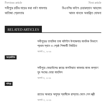
Previous article
Next article
সখীপুরে চাচীর দায়ের করা ধর্ষণ মামলায়
বিএনপির ভাইস চেয়ারম্যান আহমেদ
ভাতিজা গ্রেফতার
আযম খানকে অবাঞ্ছিত ঘোষনা
RELATED ARTICLES
সখীপুরের তাহমিনা তমা ঘাটাইল উপজেলায় মানবিক বিভাগে
প্রথম স্থান ও শ্রেষ্ঠ শিক্ষার্থী নির্বাচিত
আগস্ট ৫, ২০২৬
আন্তর্জাতিক
সখীপুরে ফেরদৌসের রুহের মাগফিরাত কামনায় মানব কল্যাণ
যুব সংঘের দোয়া মাহফিল
আগস্ট ৪, ২০২৬
সখিপুর
রাতের আধারে অসুস্থ স্বামীকে রাস্তায় ফেলে গেল স্ত্রী
আগস্ট ৩, ২০২৬