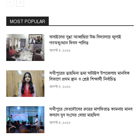
MOST POPULAR
বাসাইলের সুন্না আব্বাছিয়া উচ্চ বিদ্যালয়ে জুলাই
গণঅভ্যুত্থান দিবস পালিত
আগস্ট ৫, ২০২৬
সখীপুরের তাহমিনা তমা ঘাটাইল উপজেলায় মানবিক
বিভাগে প্রথম স্থান ও শ্রেষ্ঠ শিক্ষার্থী নির্বাচিত
আগস্ট ৫, ২০২৬
সখীপুরে ফেরদৌসের রুহের মাগফিরাত কামনায় মানব
কল্যাণ যুব সংঘের দোয়া মাহফিল
আগস্ট ৪, ২০২৬