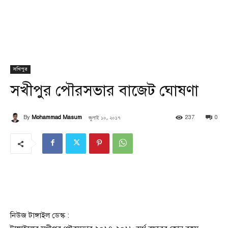
সখিপুর
সখীপুর পৌরসভার বাজেট ঘোষণা
জুলাই ১০, ২০১৭
By
Mohammad Masum
237
0
নিউজ টাঙ্গাইল ডেস্ক :