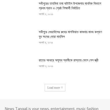
সখীপুরের তাহমিনা তমা ঘাটাইল উপজেলায় মানবিক বিভাগে
প্রথম স্থান ও শ্রেষ্ঠ শিক্ষার্থী নির্বাচিত
আগস্ট ৫, ২০২৬
সখীপুরে ফেরদৌসের রুহের মাগফিরাত কামনায় মানব কল্যাণ
যুব সংঘের দোয়া মাহফিল
আগস্ট ৪, ২০২৬
রাতের আধারে অসুস্থ স্বামীকে রাস্তায় ফেলে গেল স্ত্রী
আগস্ট ৩, ২০২৬
Load more
News Tangail is your news, entertainment, music fashion