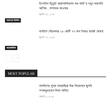
টাংগাইল স্টুডেন্ট অ্যাসোসিয়েশন অব সাস্ট’র নতুন সভাপতি
আশিক , সম্পাদক কাওসার
জুলাই ২৫, ২০২৬
আমাদের টাঙ্গাইল
বাসাইল পৌরসভার ২৫ কোটি ৭৭ লাখ টাকার বাজেট ঘোষণা
জুলাই ২৩, ২০২৬
আন্তর্জাতিক
MOST POPULAR
বাসাইলের সুন্না আব্বাছিয়া উচ্চ বিদ্যালয়ে জুলাই
গণঅভ্যুত্থান দিবস পালিত
আগস্ট ৫, ২০২৬