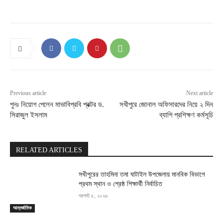
Previous article
Next article
পুনঃ নিয়োগ পেলেন মাভাবিপ্রবি প্রক্টর ড.
সখীপুরে জোনাল অফিসারদের নিয়ে ২ দিন
সিরাজুল ইসলাম
ব্যাপি প্রশিক্ষণ কর্মসূচি
RELATED ARTICLES
সখীপুরের তাহমিনা তমা ঘাটাইল উপজেলায় মানবিক বিভাগে
প্রথম স্থান ও শ্রেষ্ঠ শিক্ষার্থী নির্বাচিত
আগস্ট ৫, ২০২৬
আন্তর্জাতিক