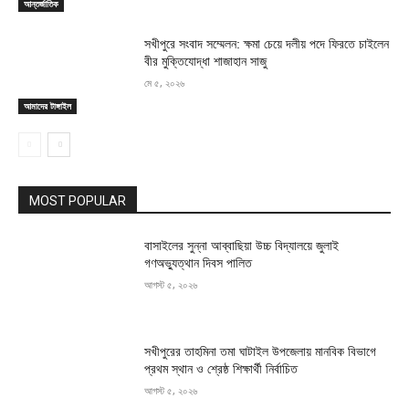
আন্তর্জাতিক
সখীপুরে সংবাদ সম্মেলন: ক্ষমা চেয়ে দলীয় পদে ফিরতে চাইলেন
বীর মুক্তিযোদ্ধা শাজাহান সাজু
মে ৫, ২০২৬
আমাদের টাঙ্গাইল
MOST POPULAR
বাসাইলের সুন্না আব্বাছিয়া উচ্চ বিদ্যালয়ে জুলাই
গণঅভ্যুত্থান দিবস পালিত
আগস্ট ৫, ২০২৬
সখীপুরের তাহমিনা তমা ঘাটাইল উপজেলায় মানবিক বিভাগে
প্রথম স্থান ও শ্রেষ্ঠ শিক্ষার্থী নির্বাচিত
আগস্ট ৫, ২০২৬