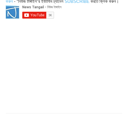
করুন
- "নিউজ টাঙ্গাইল"র ইউটিউব চ্যানেল
SUBSCRIBE
করতে ক্লিক করুন।