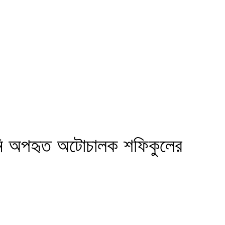
েনি অপহৃত অটোচালক শফিকুলের