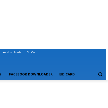
book downloader
Eid Card
ধ
FACEBOOK DOWNLOADER
EID CARD