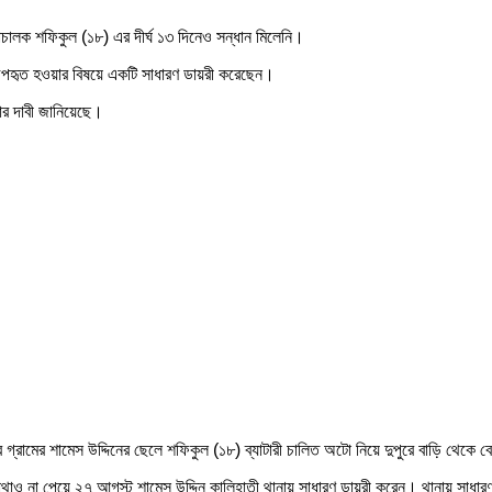
টোচালক শফিকুল (১৮) এর দীর্ঘ ১৩ দিনেও সন্ধান মিলেনি।
 অপহৃত হওয়ার বিষয়ে একটি সাধারণ ডায়রী করেছেন।
জোর দাবী জানিয়েছে।
 গ্রামের শামেস উদ্দিনের ছেলে শফিকুল (১৮) ব্যাটারী চালিত অটো নিয়ে দুপুরে বাড়ি থেকে 
োথাও না পেয়ে ২৭ আগস্ট শামেস উদ্দিন কালিহাতী থানায় সাধারণ ডায়রী করেন। থানায় সাধা