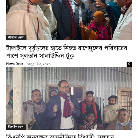
টাঙ্গাইল জেলা
টাঙ্গাইলে দুর্বৃত্তদের হাতে নিহত রাশেদুলের পরিবারের
পাশে সুলতান সালাউদ্দিন টুকু
News Desk
-
জানুয়ারি ৬, ২০২৬
0
টাঙ্গাইল জেলা
বিএনপি জনবান্ধব রাজনীতিতে বিশ্বাসী: সুলতান