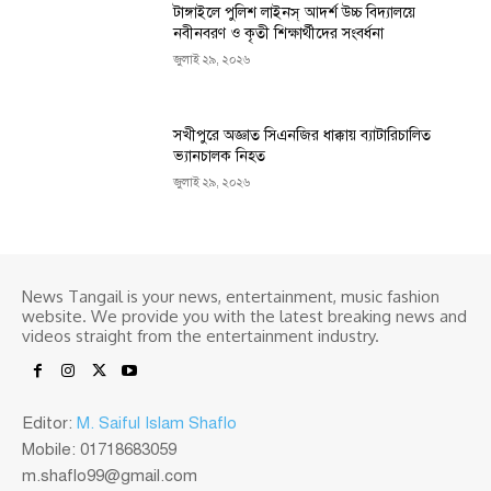
টাঙ্গাইলে পুলিশ লাইনস্ আদর্শ উচ্চ বিদ্যালয়ে
নবীনবরণ ও কৃতী শিক্ষার্থীদের সংবর্ধনা
জুলাই ২৯, ২০২৬
সখীপুরে অজ্ঞাত সিএনজির ধাক্কায় ব্যাটারিচালিত
ভ্যানচালক নিহত
জুলাই ২৯, ২০২৬
News Tangail is your news, entertainment, music fashion
website. We provide you with the latest breaking news and
videos straight from the entertainment industry.
Editor:
M. Saiful Islam Shaflo
Mobile: 01718683059
m.shaflo99@gmail.com