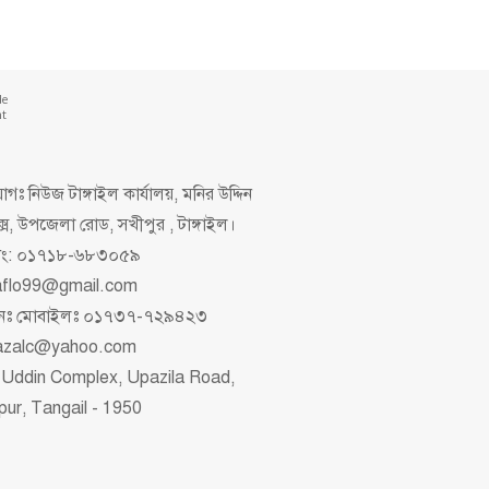
de
nt
গঃ নিউজ টাঙ্গাইল কার্যালয়, মনির উদ্দিন
ক্স, উপজেলা রোড, সখীপুর , টাঙ্গাইল।
িং: ০১৭১৮-৬৮৩০৫৯
aflo99@gmail.com
াপনঃ মোবাইলঃ ০১৭৩৭-৭২৯৪২৩
azalc@yahoo.com
 Uddin Complex, Upazila Road,
pur, Tangail - 1950