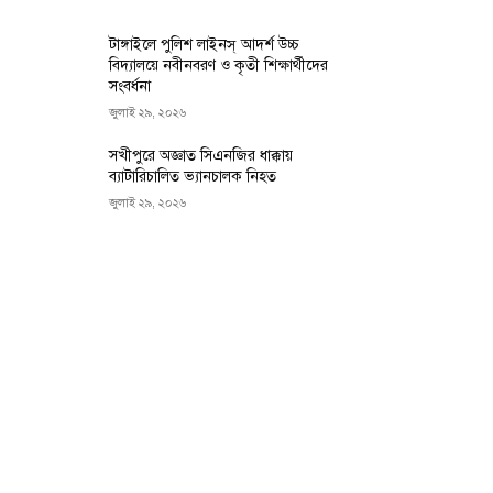
টাঙ্গাইলে পুলিশ লাইনস্ আদর্শ উচ্চ
বিদ্যালয়ে নবীনবরণ ও কৃতী শিক্ষার্থীদের
সংবর্ধনা
জুলাই ২৯, ২০২৬
সখীপুরে অজ্ঞাত সিএনজির ধাক্কায়
ব্যাটারিচালিত ভ্যানচালক নিহত
জুলাই ২৯, ২০২৬