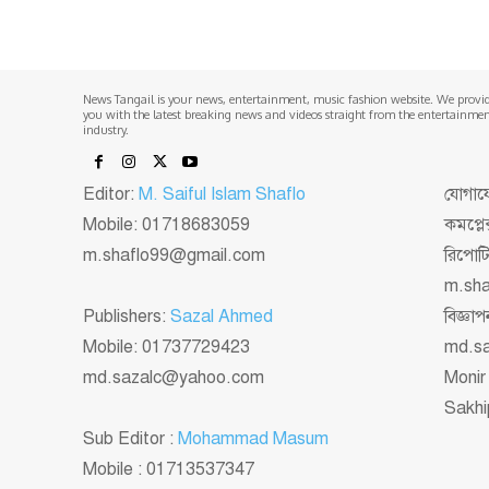
News Tangail is your news, entertainment, music fashion website. We provi
you with the latest breaking news and videos straight from the entertainme
industry.
Editor:
M. Saiful Islam Shaflo
যোগাযো
Mobile: 01718683059
কমপ্লে
m.shaflo99@gmail.com
রিপোট
m.sh
Publishers:
Sazal Ahmed
বিজ্ঞ
Mobile: 01737729423
md.s
md.sazalc@yahoo.com
Monir
Sakhi
Sub Editor :
Mohammad Masum
Mobile : 01713537347