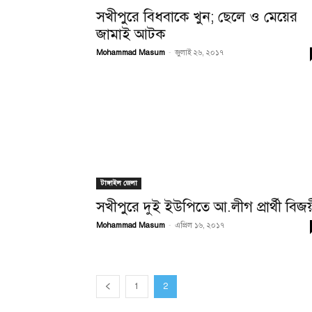
সখীপুরে বিধবাকে খুন; ছেলে ও মেয়ের
জামাই আটক
Mohammad Masum
-
জুলাই ২৬, ২০১৭
টাঙ্গাইল জেলা
সখীপুরে দুই ইউপিতে আ.লীগ প্রার্থী বিজয
Mohammad Masum
-
এপ্রিল ১৬, ২০১৭
1
2