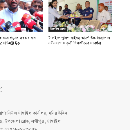
টাঙ্গাইল জেলা
 দক্ষ করে গড়তে সরকার নানা
টাঙ্গাইলে পুলিশ লাইনস্ আদর্শ উচ্চ বিদ্যালয়ে
্রতিমন্ত্রী টুকু
নবীনবরণ ও কৃতী শিক্ষার্থীদের সংবর্ধনা
de
nt
গঃ নিউজ টাঙ্গাইল কার্যালয়, মনির উদ্দিন
ক্স, উপজেলা রোড, সখীপুর , টাঙ্গাইল।
িং: ০১৭১৮-৬৮৩০৫৯