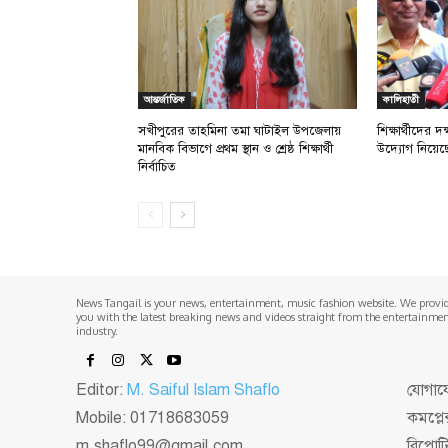
আন্তর্জাতিক
কালিহাতী
সখীপুরের তাহমিনা তমা ঘাটাইল উপজেলায়
শিক্ষার্থীদের
মানবিক বিভাগে প্রথম স্থান ও শ্রেষ্ঠ শিক্ষার্থী
উদ্যোগ নিয়েছে: প
নির্বাচিত
News Tangail is your news, entertainment, music fashion website. We provi
you with the latest breaking news and videos straight from the entertainme
industry.
Editor:
M. Saiful Islam Shaflo
যোগাযো
Mobile: 01718683059
কমপ্লে
m.shaflo99@gmail.com
রিপোট