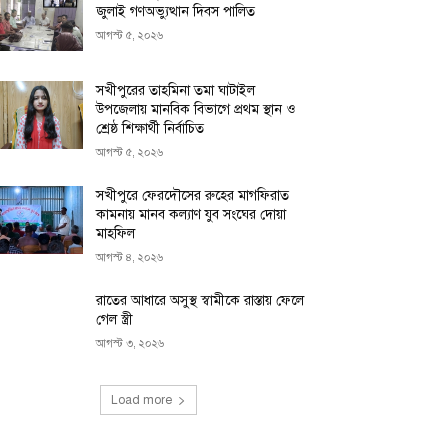
জুলাই গণঅভ্যুত্থান দিবস পালিত
আগস্ট ৫, ২০২৬
সখীপুরের তাহমিনা তমা ঘাটাইল
উপজেলায় মানবিক বিভাগে প্রথম স্থান ও
শ্রেষ্ঠ শিক্ষার্থী নির্বাচিত
আগস্ট ৫, ২০২৬
সখীপুরে ফেরদৌসের রুহের মাগফিরাত
কামনায় মানব কল্যাণ যুব সংঘের দোয়া
মাহফিল
আগস্ট ৪, ২০২৬
রাতের আধারে অসুস্থ স্বামীকে রাস্তায় ফেলে
গেল স্ত্রী
আগস্ট ৩, ২০২৬
Load more