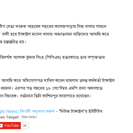
ী লীগ নেতা ফারুক আহমেদ শহরের কলেজপাড়ায় নিজ বাসার সামনে
রী বাদী হয়ে টাঙ্গাইল মডেল থানায় অজ্ঞাতনামা ব্যক্তিদের আসামি করে
হস্তান্তরিত হয়।
পরিদর্শক অশোক কুমার সিংহ (পিপিএম) হত্যাকাণ্ডে তার সম্পৃক্ততার
 আসামি করে অভিযোগপত্র দাখিল করেন মামলার তদন্ত কর্মকর্তা টাঙ্গাইল
র রহমান। এরপর গত বছরের ১৮ সেপ্টেম্বর এমপি রানা আদালতে
 বিচারক। বর্তমানে তিনি কাশিমপুর কারাগারে রয়েছেন।
ogle News) ফিডটি অনুসরণ করুন
- "নিউজ টাঙ্গাইল"র ইউটিউব