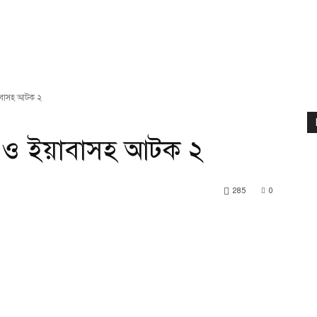
াবাসহ আটক ২
ন ও ইয়াবাসহ আটক ২
285
0