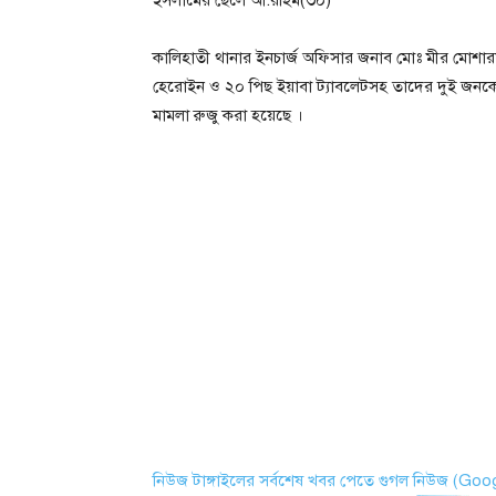
ইসলামের ছেলে আ:রহিম(৩০)
কালিহাতী থানার ইনচার্জ অফিসার জনাব মোঃ মীর মোশারফ
হেরোইন ও ২০ পিছ ইয়াবা ট্যাবলেটসহ তাদের দুই জনকে
মামলা রুজু করা হয়েছে ।
নিউজ টাঙ্গাইলের সর্বশেষ খবর পেতে গুগল নিউজ (Go