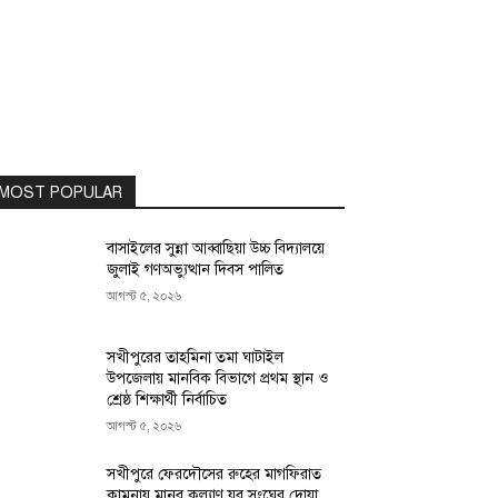
MOST POPULAR
বাসাইলের সুন্না আব্বাছিয়া উচ্চ বিদ্যালয়ে
জুলাই গণঅভ্যুত্থান দিবস পালিত
আগস্ট ৫, ২০২৬
সখীপুরের তাহমিনা তমা ঘাটাইল
উপজেলায় মানবিক বিভাগে প্রথম স্থান ও
শ্রেষ্ঠ শিক্ষার্থী নির্বাচিত
আগস্ট ৫, ২০২৬
সখীপুরে ফেরদৌসের রুহের মাগফিরাত
কামনায় মানব কল্যাণ যুব সংঘের দোয়া