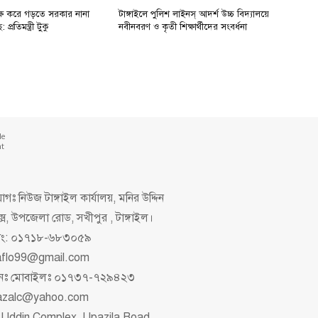
 দক্ষ করে গড়তে সরকার নানা
টাঙ্গাইলে পুলিশ লাইনস্ আদর্শ উচ্চ বিদ্যালয়ে
্রতিমন্ত্রী টুকু
নবীনবরণ ও কৃতী শিক্ষার্থীদের সংবর্ধনা
de
nt
গঃ নিউজ টাঙ্গাইল কার্যালয়, মনির উদ্দিন
ক্স, উপজেলা রোড, সখীপুর , টাঙ্গাইল।
িং: ০১৭১৮-৬৮৩০৫৯
aflo99@gmail.com
াপনঃ মোবাইলঃ ০১৭৩৭-৭২৯৪২৩
azalc@yahoo.com
 Uddin Complex, Upazila Road,