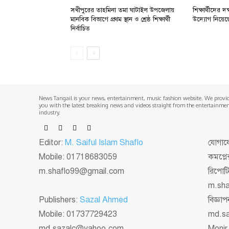
সখীপুরের তাহমিনা তমা ঘাটাইল উপজেলায়
শিক্ষার্থীদের
মানবিক বিভাগে প্রথম স্থান ও শ্রেষ্ঠ শিক্ষার্থী
উদ্যোগ নিয়েছে: প
নির্বাচিত
News Tangail is your news, entertainment, music fashion website. We provi
you with the latest breaking news and videos straight from the entertainme
industry.
Editor:
M. Saiful Islam Shaflo
যোগাযো
Mobile: 01718683059
কমপ্লে
m.shaflo99@gmail.com
রিপোট
m.sh
Publishers:
Sazal Ahmed
বিজ্ঞ
Mobile: 01737729423
md.s
md.sazalc@yahoo.com
Monir