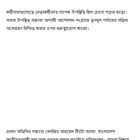
কর্মীসভাগুলোতে নেতাকর্মীদের ব্যাপক উপস্থিতি ছিল চোখে পড়ার মতো।
সভায় উপস্থিত বক্তারা আগামী আন্দোলন-সংগ্রামে তৃণমূল পর্যায়ের সক্রিয়
অংশগ্রহণ নিশ্চিত করার ওপর গুরুত্বারোপ করেন।
প্রধান অতিথির বক্তব্যে বেনজির আহমেদ টিটো বলেন, বাংলাদেশ
জাতীয়তাবাদী দল আজ গণতন্ত্র রক্ষার লড়াইয়ে প্রতিজ্ঞাবদ্ধ। আমরা বিশ্বাস