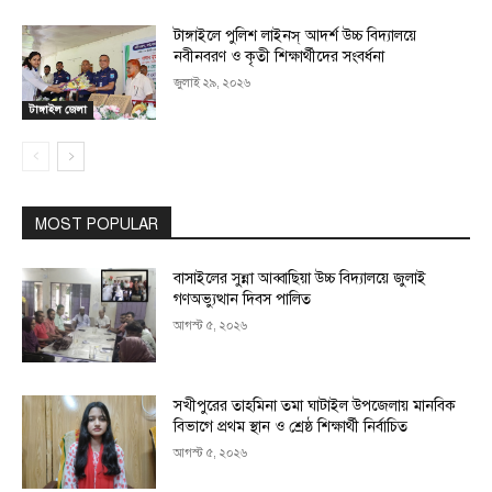
টাঙ্গাইলে পুলিশ লাইনস্ আদর্শ উচ্চ বিদ্যালয়ে
নবীনবরণ ও কৃতী শিক্ষার্থীদের সংবর্ধনা
জুলাই ২৯, ২০২৬
টাঙ্গাইল জেলা
MOST POPULAR
বাসাইলের সুন্না আব্বাছিয়া উচ্চ বিদ্যালয়ে জুলাই
গণঅভ্যুত্থান দিবস পালিত
আগস্ট ৫, ২০২৬
সখীপুরের তাহমিনা তমা ঘাটাইল উপজেলায় মানবিক
বিভাগে প্রথম স্থান ও শ্রেষ্ঠ শিক্ষার্থী নির্বাচিত
আগস্ট ৫, ২০২৬