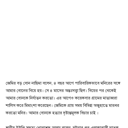
জেমির বড় বোন নাছিমা বলেন, ৪ বছর আগে পারিবারিকভাবে মনিরের সঙ্গে
আমার বোনের বিয়ে হয়। সে ৪ মাসের অন্তঃসত্ত্বা ছিল। বিয়ের পর থেকেই
আমার বোনকে নির্যাতন করতো। এর আগেও কয়েকবার গ্রামের মাতাব্বরা
শালিস করে মিমাংশা করেছেন। জেমিকে প্রায় সময় বিভিন্ন অজুহাতে মারধর
করতো মনির। আমার বোনকে হত্যার দৃষ্টান্তমূ্লক বিচার চাই ।
স্থানীয় ইউপি সদস্য খোরশেদ আলম বলেন, ঘটনার পর এলাকাবাসী ঘাতক