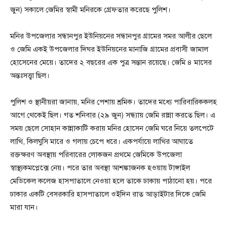
জুন) সকালে জেমির স্বামী মনিরকে গ্রেফতার করেছে পুলিশ।
মনির উপজেলার সন্ধানপুর ইউনিয়নের সন্ধানপুর গ্রামের সমর আলীর ছেলে
ও জেমি একই উপজেলার দিঘর ইউনিয়নের মানাজি গ্রামের প্রবাসী জামাল
হোসেনের মেয়ে। তাদের ২ বছরের এক পুত্র সন্তান রয়েছে। জেমি ৪ মাসের
অন্তঃসত্ত্বা ছিল।
পুলিশ ও স্থানীয়রা জানায়, মনির পেশায় শ্রমিক। তাদের মধ্যে পারিবারিককলহ
আগে থেকেই ছিল। গত শনিবার (২৯ জুন) সন্ধ্যায় জেমি রান্না করতে ছিল। এ
সময় ছেলে সোহান কান্নাকাটি করায় মনির হোসেন জেমি ঘরে নিয়ে তলপেটে
লাথি, কিলঘুসি মারে ও গলায় চেপে ধরে। একপর্যায়ে লাথির আঘাতে
রক্তক্ষরণ অবস্থায় পরিবারের লোকজন প্রথমে জেমিকে উপজেলা
স্বাস্থ্যকমপ্লেক্সে নেয়। পরে তার অবস্থা আশঙ্কাজনক হওয়ায় টাঙ্গাইল
মেডিকেল কলেজ হাসপাতালে নেওয়া হলে তাকে ঢাকায় পাঠানো হয়। পরে
ঢাকার একটি বেসরকারি হাসপাতালে ওইদিন রাত আড়াইটার দিকে জেমি
মারা যান।