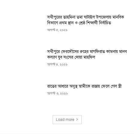
সখীপুরের তাহমিনা তমা ঘাটাইল উপজেলায় মানবিক
বিভাগে প্রথম স্থান ও শ্রেষ্ঠ শিক্ষার্থী নির্বাচিত
আগস্ট ৫, ২০২৬
সখীপুরে ফেরদৌসের রুহের মাগফিরাত কামনায় মানব
কল্যাণ যুব সংঘের দোয়া মাহফিল
আগস্ট ৪, ২০২৬
রাতের আধারে অসুস্থ স্বামীকে রাস্তায় ফেলে গেল স্ত্রী
আগস্ট ৩, ২০২৬
Load more