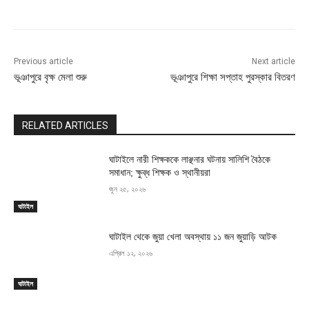
Previous article
Next article
ভূঞাপুরে বৃক্ষ মেলা শুরু
ভূঞাপুরে শিক্ষা সপ্তাহ পুরস্কার বিতরণ
RELATED ARTICLES
ঘাটাইলে নারী শিক্ষককে লাঞ্ছনার ঘটনায় সালিশি বৈঠকে
সমাধান; ক্ষুব্ধ শিক্ষক ও স্থানীয়রা
জুন ২৫, ২০২৬
ঘাটাইল
ঘাটাইল থেকে জুয়া খেলা অবস্থায় ১১ জন জুয়াড়ি আটক
এপ্রিল ১২, ২০২৬
ঘাটাইল