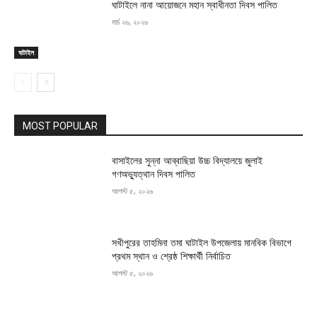
ঘাটাইলে নানা আয়োজনে মহান স্বাধীনতা দিবস পালিত
মার্চ ২৬, ২০২৬
ঘাটাইল
MOST POPULAR
বাসাইলের সুন্না আব্বাছিয়া উচ্চ বিদ্যালয়ে জুলাই
গণঅভ্যুত্থান দিবস পালিত
আগস্ট ৫, ২০২৬
সখীপুরের তাহমিনা তমা ঘাটাইল উপজেলায় মানবিক বিভাগে
প্রথম স্থান ও শ্রেষ্ঠ শিক্ষার্থী নির্বাচিত
আগস্ট ৫, ২০২৬