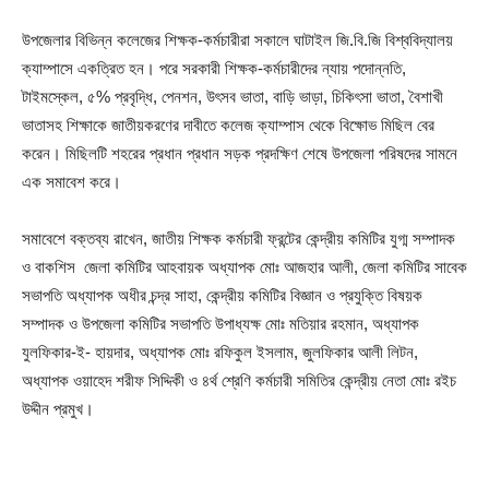
উপজেলার বিভিন্ন কলেজের শিক্ষক-কর্মচারীরা সকালে ঘাটাইল জি.বি.জি বিশ্ববিদ্যালয়
ক্যাম্পাসে একত্রিত হন। পরে সরকারী শিক্ষক-কর্মচারীদের ন্যায় পদোন্নতি,
টাইমস্কেল, ৫% প্রবৃদ্ধি, পেনশন, উৎসব ভাতা, বাড়ি ভাড়া, চিকিৎসা ভাতা, বৈশাখী
ভাতাসহ শিক্ষাকে জাতীয়করণের দাবীতে কলেজ ক্যাম্পাস থেকে বিক্ষোভ মিছিল বের
করেন। মিছিলটি শহরের প্রধান প্রধান সড়ক প্রদক্ষিণ শেষে উপজেলা পরিষদের সামনে
এক সমাবেশ করে।
সমাবেশে বক্তব্য রাখেন, জাতীয় শিক্ষক কর্মচারী ফ্রন্টের কেন্দ্রীয় কমিটির যুগ্ম সম্পাদক
ও বাকশিস জেলা কমিটির আহবায়ক অধ্যাপক মোঃ আজহার আলী, জেলা কমিটির সাবেক
সভাপতি অধ্যাপক অধীর চন্দ্র সাহা, কেন্দ্রীয় কমিটির বিজ্ঞান ও প্রযুক্তি বিষয়ক
সম্পাদক ও উপজেলা কমিটির সভাপতি উপাধ্যক্ষ মোঃ মতিয়ার রহমান, অধ্যাপক
যুলফিকার-ই- হায়দার, অধ্যাপক মোঃ রফিকুল ইসলাম, জুলফিকার আলী লিটন,
অধ্যাপক ওয়াহেদ শরীফ সিদ্দিকী ও ৪র্থ শ্রেণি কর্মচারী সমিতির কেন্দ্রীয় নেতা মোঃ রইচ
উদ্দীন প্রমুখ।