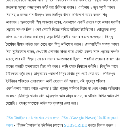
ফেলে রেখে চলে আসেন আপন। পরে পরিবারের সদস্যরা খবর পেয়ে শিমুকে উদ্ধার করে
উপজেলা স্বাস্থ্য কমপ্লেক্সে ভর্তি করে চিকিৎসা করান। এঘটনায় ২ জুন স্বামী আপন
মিয়াসহ ৩ জনের নাম উল্লেখ করে মির্জাপুর থানায় অভিযোগ দায়ের করেন শিমু
আক্তার। ভুক্তভোগী শিমু আক্তার বলেন, এরআগেও একটি মেয়ের সঙ্গে আমার স্বামীর
প্রেমের সম্পর্ক ছিল। সেই মেয়েটি বিয়ের দাবিতে বাড়িতে উঠেছিলো। যৌতুকের জন্য
তাকে অনেক মারধর করা হয়। তবুও তিনি স্বামীর সংসার করতে চেয়েছেন। কিন্তু
ধৈর্য্যের সীমার বাইরে চলে গেছে বলে শিমু অভিযোগ করেন। সেনাবাহিনীর সদস্য আপন
মিয়া মুঠোফোনে বলেন, দেওহাটা এলাকার সাগর নামে একটি ছেলের সঙ্গে প্রেমের সর্ম্পক
রয়েছে তার স্ত্রী শিমুর। সে চার মাসের অন্তঃসত্ত্বা ছিলো। পরকীয়া প্রেমের কারণে চার
মাসের বাচ্চাটি হাসপাতালে গিয়ে নষ্ট করে। আমি তাকে নির্যাতন করিনি। কিছুদিন আগে
টাইফয়েড জ¦র হয়। ডাক্তারের পরামর্শে শিমুর মাথার চুল কেটে দেয়া হয়। লতিফপুর
ইউনিয়ন পরিষদের চেয়ারম্যান আলী হোসেন রনি জানান, ওই গৃহবধূর পরিবার
একাধিকবার আমার কাছে এসেছে। তাঁরা গ্রাম্য সালিশে বিচার না পেয়ে থানায় অভিযোগ
করেছেন।মির্জাপুর থানার ওসি আব্দুল্লাহ আল মামুন জানান, এ ঘটনায় লিখিত অভিযোগ
পেয়েছি। তদন্ত সাপেক্ষে আইনগত ব্যবস্থা নেয়া হবে।
নিউজ টাঙ্গাইলের সর্বশেষ খবর পেতে গুগল নিউজ (Google News) ফিডটি অনুসরণ
- "নিউজ টাঙ্গাইল"র ইউটিউব চ্যানেল
করতে ক্লিক করুন।
করুন
SUBSCRIBE