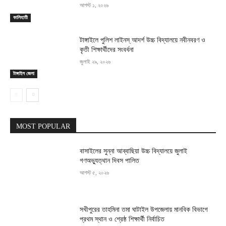
আগস্ট ১, ২০২৬
কালিহাতী
টাঙ্গাইলে পুলিশ লাইনস্ আদর্শ উচ্চ বিদ্যালয়ে নবীনবরণ ও
কৃতী শিক্ষার্থীদের সংবর্ধনা
জুলাই ২৯, ২০২৬
টাঙ্গাইল জেলা
MOST POPULAR
বাসাইলের সুন্না আব্বাছিয়া উচ্চ বিদ্যালয়ে জুলাই
গণঅভ্যুত্থান দিবস পালিত
আগস্ট ৫, ২০২৬
সখীপুরের তাহমিনা তমা ঘাটাইল উপজেলায় মানবিক বিভাগে
প্রথম স্থান ও শ্রেষ্ঠ শিক্ষার্থী নির্বাচিত