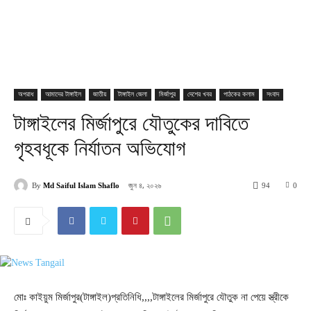
অপরাধ
আমাদের টাঙ্গাইল
জাতীয়
টাঙ্গাইল জেলা
মির্জাপুর
দেশের খবর
পাঠকের কলাম
সংবাদ
টাঙ্গাইলের মির্জাপুরে যৌতুকের দাবিতে
গৃহবধূকে নির্যাতন অভিযোগ
জুন ৪, ২০২৬
By
Md Saiful Islam Shaflo
94
0
মোঃ কাইয়ুম মির্জাপুর(টাঙ্গাইল)প্রতিনিধি,,,,টাঙ্গাইলের মির্জাপুরে যৌতুক না পেয়ে স্ত্রীকে