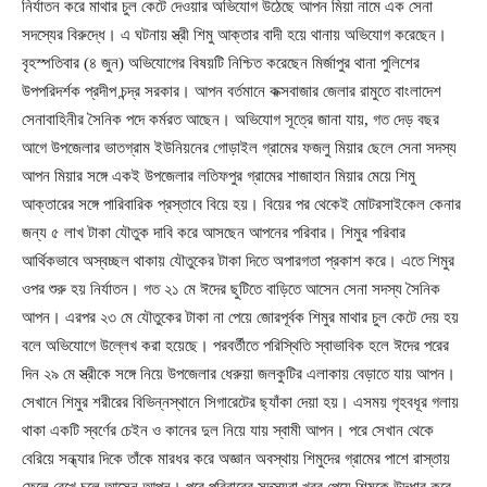
নির্যাতন করে মাথার চুল কেটে দেওয়ার অভিযোগ উঠেছে আপন মিয়া নামে এক সেনা
সদস্যের বিরুদ্ধে। এ ঘটনায় স্ত্রী শিমু আক্তার বাদী হয়ে থানায় অভিযোগ করেছেন।
বৃহস্পতিবার (৪ জুন) অভিযোগের বিষয়টি নিশ্চিত করেছেন মির্জাপুর থানা পুলিশের
উপপরিদর্শক প্রদীপ চন্দ্র সরকার। আপন বর্তমানে কক্সবাজার জেলার রামুতে বাংলাদেশ
সেনাবাহিনীর সৈনিক পদে কর্মরত আছেন। অভিযোগ সূত্রে জানা যায়, গত দেড় বছর
আগে উপজেলার ভাতগ্রাম ইউনিয়নের গোড়াইল গ্রামের ফজলু মিয়ার ছেলে সেনা সদস্য
আপন মিয়ার সঙ্গে একই উপজেলার লতিফপুর গ্রামের শাজাহান মিয়ার মেয়ে শিমু
আক্তারের সঙ্গে পারিবারিক প্রস্তাবে বিয়ে হয়। বিয়ের পর থেকেই মোটরসাইকেল কেনার
জন্য ৫ লাখ টাকা যৌতুক দাবি করে আসছেন আপনের পরিবার। শিমুর পরিবার
আর্থিকভাবে অস্বচ্ছল থাকায় যৌতুকের টাকা দিতে অপারগতা প্রকাশ করে। এতে শিমুর
ওপর শুরু হয় নির্যাতন। গত ২১ মে ঈদের ছুটিতে বাড়িতে আসেন সেনা সদস্য সৈনিক
আপন। এরপর ২৩ মে যৌতুকের টাকা না পেয়ে জোরপূর্বক শিমুর মাথার চুল কেটে দেয় হয়
বলে অভিযোগে উল্লেখ করা হয়েছে। পরবর্তীতে পরিস্থিতি স্বাভাবিক হলে ঈদের পরের
দিন ২৯ মে স্ত্রীকে সঙ্গে নিয়ে উপজেলার ধেরুয়া জলকুটির এলাকায় বেড়াতে যায় আপন।
সেখানে শিমুর শরীরের বিভিন্নস্থানে সিগারেটের ছ্যাঁকা দেয়া হয়। এসময় গৃহবধূর গলায়
থাকা একটি স্বর্ণের চেইন ও কানের দুল নিয়ে যায় স্বামী আপন। পরে সেখান থেকে
বেরিয়ে সন্ধ্যার দিকে তাঁকে মারধর করে অজ্ঞান অবস্থায় শিমুদের গ্রামের পাশে রাস্তায়