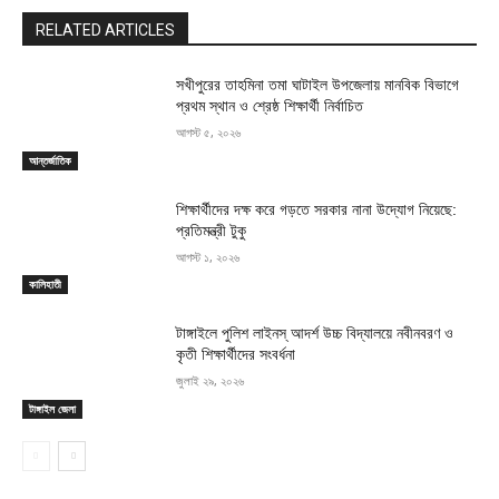
RELATED ARTICLES
সখীপুরের তাহমিনা তমা ঘাটাইল উপজেলায় মানবিক বিভাগে
প্রথম স্থান ও শ্রেষ্ঠ শিক্ষার্থী নির্বাচিত
আগস্ট ৫, ২০২৬
আন্তর্জাতিক
শিক্ষার্থীদের দক্ষ করে গড়তে সরকার নানা উদ্যোগ নিয়েছে:
প্রতিমন্ত্রী টুকু
আগস্ট ১, ২০২৬
কালিহাতী
টাঙ্গাইলে পুলিশ লাইনস্ আদর্শ উচ্চ বিদ্যালয়ে নবীনবরণ ও
কৃতী শিক্ষার্থীদের সংবর্ধনা
জুলাই ২৯, ২০২৬
টাঙ্গাইল জেলা