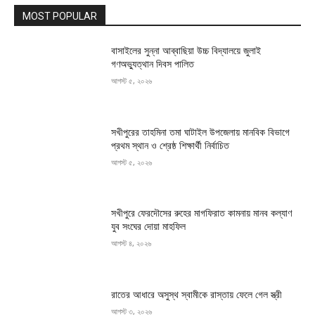
MOST POPULAR
বাসাইলের সুন্না আব্বাছিয়া উচ্চ বিদ্যালয়ে জুলাই
গণঅভ্যুত্থান দিবস পালিত
আগস্ট ৫, ২০২৬
সখীপুরের তাহমিনা তমা ঘাটাইল উপজেলায় মানবিক বিভাগে
প্রথম স্থান ও শ্রেষ্ঠ শিক্ষার্থী নির্বাচিত
আগস্ট ৫, ২০২৬
সখীপুরে ফেরদৌসের রুহের মাগফিরাত কামনায় মানব কল্যাণ
যুব সংঘের দোয়া মাহফিল
আগস্ট ৪, ২০২৬
রাতের আধারে অসুস্থ স্বামীকে রাস্তায় ফেলে গেল স্ত্রী
আগস্ট ৩, ২০২৬