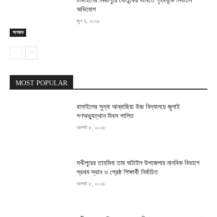
টাঙ্গাইলের মির্জাপুরে যৌতুকের দাবিতে গৃহবধূকে নির্যাতন
অভিযোগ
জুন ৪, ২০২৬
অপরাধ
MOST POPULAR
বাসাইলের সুন্না আব্বাছিয়া উচ্চ বিদ্যালয়ে জুলাই
গণঅভ্যুত্থান দিবস পালিত
আগস্ট ৫, ২০২৬
সখীপুরের তাহমিনা তমা ঘাটাইল উপজেলায় মানবিক বিভাগে
প্রথম স্থান ও শ্রেষ্ঠ শিক্ষার্থী নির্বাচিত
আগস্ট ৫, ২০২৬