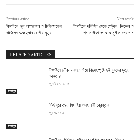
Previous article
Next article
টাঙ্গাইলে ভুল অপারেশন ও চিকিৎসকের
টাঙ্গাইলে পলিথিন থেকে পেট্রল, ডিজেল ও
দায়িত্বে অবহেলায় রোগীর মৃত্যু
গ্যাস উৎপাদন করে সুনীল চন্দ্র দাস
RELATED ARTICLES
টাঙ্গাইলে নৌকা ভ্রমণে গিয়ে বিদ্যুৎস্পৃষ্টে দুই যুবকের মৃত্যু,
আহত ৪
জুলাই ১৭, ২০২৬
মির্জাপুর
মির্জাপুরে ৩৯০ পিস ইয়াবাসহ নারী গ্রেপ্তার
জুন ৭, ২০২৬
মির্জাপুর