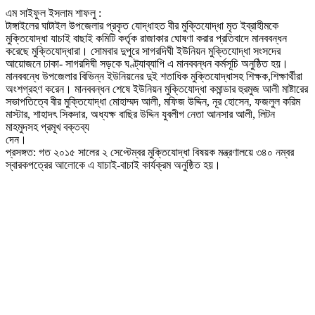
এম সাইফুল ইসলাম শাফলু :
টাঙ্গাইলের ঘাটাইল উপজেলার প্রকৃত যোদ্ধাহত বীর মুক্তিযোদ্ধা মৃত ইব্রাহীমকে
মুক্তিযোদ্ধা যাচাই বাছাই কমিটি কর্তৃক রাজাকার ঘোষণা করার প্রতিবাদে মানববন্ধন
করেছে মুক্তিযোদ্ধারা। সোমবার দুপুরে সাগরদিঘী ইউনিয়ন মুক্তিযোদ্ধা সংসদের
আয়োজনে ঢাকা- সাগরদিঘী সড়কে ঘণ্ট্যাব্যাপি এ মানববন্ধন কর্মসূচি অনুষ্ঠিত হয়।
মানববন্ধে উপজেলার বিভিন্ন ইউনিয়নের দুই শতাধিক মুক্তিযোদ্ধাসহ শিক্ষক,শিক্ষার্থীরা
অংশগ্রহণ করেন। মানববন্ধন শেষে ইউনিয়ন মুক্তিযোদ্ধা কমান্ডার হুরমুজ আলী মাষ্টারের
সভাপতিত্বে বীর মুক্তিযোদ্ধা মোহাম্মদ আলী, মফিজ উদ্দিন, নূর হোসেন, ফজলুল করিম
মাস্টার, শাহাদৎ সিকদার, অধ্যক্ষ বাছির উদ্দিন যুবলীগ নেতা আনসার আলী, লিটন
মাহমুদসহ প্রমূখ বক্তব্য
দেন।
প্রসঙ্গত: গত ২০১৫ সালের ২ সেপ্টেম্বর মুক্তিযোদ্ধা বিষয়ক মন্ত্রণালয়ে ৩৪০ নম্বর
স্বারকপত্রের আলোকে এ যাচাই-বাচাই কার্যক্রম অনুষ্ঠিত হয়।