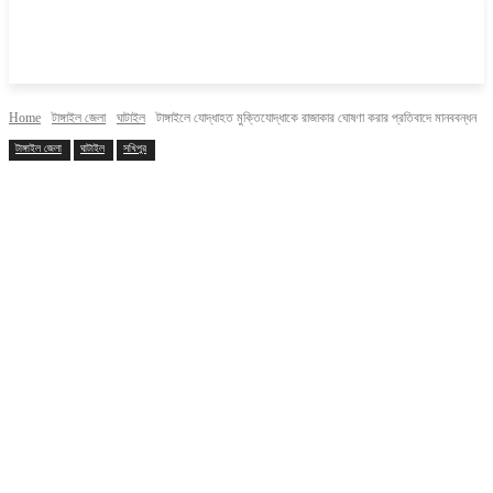
Home
টাঙ্গাইল জেলা
ঘাটাইল
টাঙ্গাইলে যোদ্ধাহত মুক্তিযোদ্ধাকে রাজাকার ঘোষণা করার প্রতিবাদে মানববন্ধন
টাঙ্গাইল জেলা
ঘাটাইল
সখিপুর