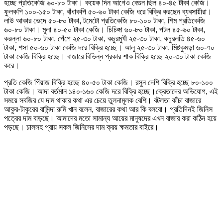
হচ্ছে প্রতিকেজি ৬০-৮০ টাকা। কয়েক দিন আগেও বেগুন ছিল ৪০-৪৫ টাকা কেজি।
ফুলকপি ১০০-১৫০ টাকা, বাঁধাকপি ৫০-৬০ টাকা কেজি ধরে বিক্রি করছেন ব্যবসায়ীরা।
লাউ আকার ভেদে ৫০-৮০ টাকা, টমেটো প্রতিকেজি ৮০-১০০ টাকা, শিম প্রতিকেজি
৬০-৮০ টাকা। মূলা ৪০-৫০ টাকা কেজি। চিচিঙ্গা ৬০-৮০ টাকা, পটল ৪৫-৬০ টাকা,
করল্লা ৬০-৮০ টাকা, পেঁপে ২৫-৩০ টাকা, কচুরমুখী ২৫-৩০ টাকা, কচুরলতি ৪৫-৬০
টাকা, শসা ৫০-৬০ টাকা কেজি দরে বিক্রি হচ্ছে। আলু ২৫-৩০ টাকা, মিষ্টকুমড়া ৬০-৭০
টাকা কেজি বিক্রি হচ্ছে। বাজারে বিভিন্ন প্রকার শাক বিক্রি হচ্ছে ২০-৩০ টাকা কেজি
করে।
প্রতি কেজি পিঁয়াজ বিক্রি হচ্ছে ৪০-৫০ টাকা কেজি। রসুন দেশি বিক্রি হচ্ছে ৮০-১০০
টাকা কেজি। আদা বর্তমান ১৪০-১৬০ কেজি দরে বিক্রি হচ্ছে।ক্রেতাদের অভিযোগ, এই
সময়ে সবজির যে দাম থাকার কথা এর চেয়ে তুলনামূলক বেশি। বটলতা কাঁচা বাজারে
আকুর-টাকুরের বাসিন্দা রুমি খান বলেন, বাজারের কথা আর কি বলবো। প্রতিদিনই জিনিস
পত্রের দাম বাড়ছে। আমাদের মতো সামান্য আয়ের মানুষদের এখন বাজার করা কঠিন হয়ে
পড়ছে। চালসহ প্রায় সকল জিনিসের দাম ক্রয় ক্ষমতার বাইরে।