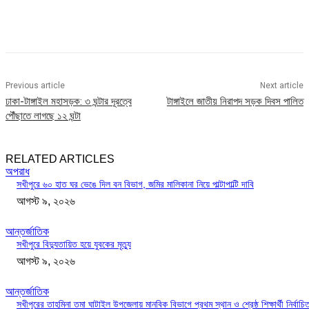
Previous article
Next article
ঢাকা-টাঙ্গাইল মহাসড়ক: ৩ ঘন্টার দূরত্বে
টাঙ্গাইলে জাতীয় নিরাপদ সড়ক দিবস পালিত
পৌঁছাতে লাগছে ১২ ঘন্টা
RELATED ARTICLES
অপরাধ
সখীপুরে ৬০ হাত ঘর ভেঙে দিল বন বিভাগ, জমির মালিকানা নিয়ে পাল্টাপাল্টি দাবি
আগস্ট ৯, ২০২৬
আন্তর্জাতিক
সখীপুরে বিদ্যুতায়িত হয়ে যুবকের মৃত্যু
আগস্ট ৯, ২০২৬
আন্তর্জাতিক
সখীপুরের তাহমিনা তমা ঘাটাইল উপজেলায় মানবিক বিভাগে প্রথম স্থান ও শ্রেষ্ঠ শিক্ষার্থী নির্বাচি