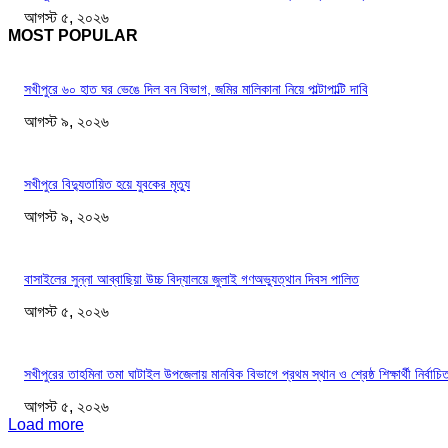
আগস্ট ৫, ২০২৬
MOST POPULAR
সখীপুরে ৬০ হাত ঘর ভেঙে দিল বন বিভাগ, জমির মালিকানা নিয়ে পাল্টাপাল্টি দাবি
আগস্ট ৯, ২০২৬
সখীপুরে বিদ্যুতায়িত হয়ে যুবকের মৃত্যু
আগস্ট ৯, ২০২৬
বাসাইলের সুন্না আব্বাছিয়া উচ্চ বিদ্যালয়ে জুলাই গণঅভ্যুত্থান দিবস পালিত
আগস্ট ৫, ২০২৬
সখীপুরের তাহমিনা তমা ঘাটাইল উপজেলায় মানবিক বিভাগে প্রথম স্থান ও শ্রেষ্ঠ শিক্ষার্থী নির্বাচি
আগস্ট ৫, ২০২৬
Load more