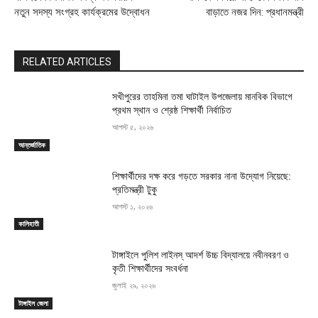
নতুন সদস্য সংগ্রহ কার্যক্রমের উদ্বোধন
বাড়াতে নজর দিন: প্রধানমন্ত্রী
RELATED ARTICLES
সখীপুরের তাহমিনা তমা ঘাটাইল উপজেলায় মানবিক বিভাগে
প্রথম স্থান ও শ্রেষ্ঠ শিক্ষার্থী নির্বাচিত
আগস্ট ৫, ২০২৬
আন্তর্জাতিক
শিক্ষার্থীদের দক্ষ করে গড়তে সরকার নানা উদ্যোগ নিয়েছে:
প্রতিমন্ত্রী টুকু
আগস্ট ১, ২০২৬
কালিহাতী
টাঙ্গাইলে পুলিশ লাইনস্ আদর্শ উচ্চ বিদ্যালয়ে নবীনবরণ ও
কৃতী শিক্ষার্থীদের সংবর্ধনা
জুলাই ২৯, ২০২৬
টাঙ্গাইল জেলা