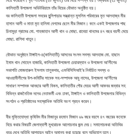
বিয়ে করেছেন। বৃহস্পতিবার (২০ জুলাই) তার বিয়ে সম্পন্ন হয়। শুক্রবার (২১ জুলাই)
কালিহাতী উপজেলা অডিটরিয়ামে তাঁর বিয়ের বৌভাত অনুষ্ঠিত হয়।
বর কালিহাতী উপজেলা সদরের মুন্সিপাড়ার সম্ভ্রান্ত মুসলিম পরিবারের মৃত আলহাজ্ব মীর
হাসান আলী ও মাতা মৃত হালিমা বেগমের ছেলে মীর মিজান। কনে একই উপজেলার পাছ
চিনামুড়া গ্রামের মো. শাহজাহান আলী খান ও মোছা. রাবেয়া খানমের ৪৭ বছর বয়সী মেয়ে
মোছা. রাশিদা খাতুন।
বৌভাত অনুষ্ঠানে টাঙ্গাইল-৪(কালিহাতী) আসনের সংসদ সদস্য আলহাজ মো. হাছান
ইমাম খান সোহেল হাজারি, কালিহাতী উপজেলা চেয়ারম্যান ও উপজেলা আ’লীগের
সভাপতি মোজহারুল ইসলাম তালুকদার, এফবিসিসিআই’র নির্বাচিত সদস্য ও
আওয়ামীলীগের উপ-কমিটির সাবেক সহ-সম্পাদক আবু নাসের, উপজেলা আ’লীগের
সাধারণ সম্পাদক আনছার আলী বিকম, কালিহাতীর পৌর মেয়র আলী আকবর জব্বার সহ
বিভিন্ন রাজনৈতিক দলের নেতাকর্মী এবং ঢাকা, টাঙ্গাইল ও কালিহাতী উপজেলার বিভিন্ন
সংগঠন ও প্রতিষ্ঠানের সহস্রাধিক অতিথি অংশ গ্রহন করেন।
বীর মুক্তিযোদ্ধা কৃষিবিদ মীর মিজানুর রহমান মিজান ৬৯ বছর বয়সে ৪৭ বছরের কনেকে
বিয়ে করার বিষয়টি জেলাব্যাপী মুখরোচক আলোচনার জন্ম দেয়। সমালোচকরা অতিথির
বহর দেখে অতিথি আপ্যায়ন আইন অমান্য করা হয়েছে বলে অভিযোগ তুলে।