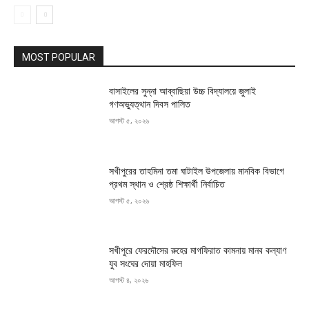
MOST POPULAR
বাসাইলের সুন্না আব্বাছিয়া উচ্চ বিদ্যালয়ে জুলাই
গণঅভ্যুত্থান দিবস পালিত
আগস্ট ৫, ২০২৬
সখীপুরের তাহমিনা তমা ঘাটাইল উপজেলায় মানবিক বিভাগে
প্রথম স্থান ও শ্রেষ্ঠ শিক্ষার্থী নির্বাচিত
আগস্ট ৫, ২০২৬
সখীপুরে ফেরদৌসের রুহের মাগফিরাত কামনায় মানব কল্যাণ
যুব সংঘের দোয়া মাহফিল
আগস্ট ৪, ২০২৬