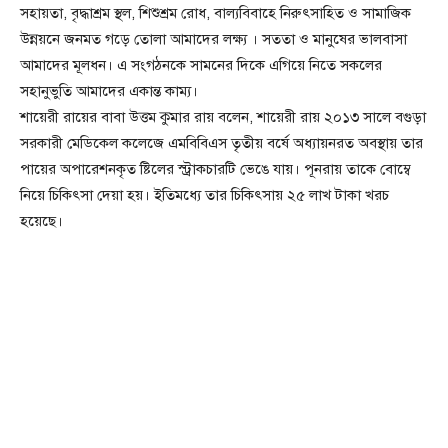
সহায়তা, বৃদ্ধাশ্রম স্থল, শিশুশ্রম রোধ, বাল্যবিবাহে নিরুৎসাহিত ও সামাজিক
উন্নয়নে জনমত গড়ে তোলা আমাদের লক্ষ্য । সততা ও মানুষের ভালবাসা
আমাদের মূলধন। এ সংগঠনকে সামনের দিকে এগিয়ে নিতে সকলের
সহানুভুতি আমাদের একান্ত কাম্য।
শায়েরী রায়ের বাবা উত্তম কুমার রায় বলেন, শায়েরী রায় ২০১৩ সালে বগুড়া
সরকারী মেডিকেল কলেজে এমবিবিএস তৃতীয় বর্ষে অধ্যায়নরত অবস্থায় তার
পায়ের অপারেশনকৃত ষ্টিলের স্ট্রাকচারটি ভেঙে যায়। পূনরায় তাকে বোম্বে
নিয়ে চিকিৎসা দেয়া হয়। ইতিমধ্যে তার চিকিৎসায় ২৫ লাখ টাকা খরচ
হয়েছে।