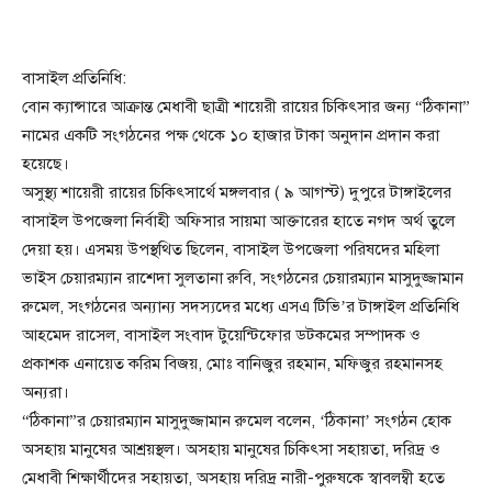
বাসাইল প্রতিনিধি:
বোন ক্যান্সারে আক্রান্ত মেধাবী ছাত্রী শায়েরী রায়ের চিকিৎসার জন্য “ঠিকানা”
নামের একটি সংগঠনের পক্ষ থেকে ১০ হাজার টাকা অনুদান প্রদান করা
হয়েছে।
অসুস্থ্য শায়েরী রায়ের চিকিৎসার্থে মঙ্গলবার ( ৯ আগস্ট) দুপুরে টাঙ্গাইলের
বাসাইল উপজেলা নির্বাহী অফিসার সায়মা আক্তারের হাতে নগদ অর্থ তুলে
দেয়া হয়। এসময় উপস্থথিত ছিলেন, বাসাইল উপজেলা পরিষদের মহিলা
ভাইস চেয়ারম্যান রাশেদা সুলতানা রুবি, সংগঠনের চেয়ারম্যান মাসুদুজ্জামান
রুমেল, সংগঠনের অন্যান্য সদস্যদের মধ্যে এসএ টিভি’র টাঙ্গাইল প্রতিনিধি
আহমেদ রাসেল, বাসাইল সংবাদ টুয়েন্টিফোর ডটকমের সম্পাদক ও
প্রকাশক এনায়েত করিম বিজয়, মোঃ বানিজুর রহমান, মফিজুর রহমানসহ
অন্যরা।
“ঠিকানা”র চেয়ারম্যান মাসুদুজ্জামান রুমেল বলেন, ‘ঠিকানা’ সংগঠন হোক
অসহায় মানুষের আশ্রয়স্থল। অসহায় মানুষের চিকিৎসা সহায়তা, দরিদ্র ও
মেধাবী শিক্ষার্থীদের সহায়তা, অসহায় দরিদ্র নারী-পুরুষকে স্বাবলম্বী হতে