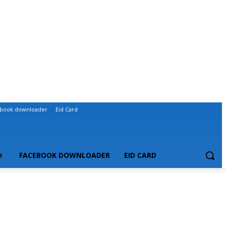
book downloader
Eid Card
ধ
FACEBOOK DOWNLOADER
EID CARD