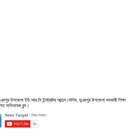
ঞাপুর উপজেলা ইউ.আর.সি ইন্সট্রাষ্টর আব্দুস সেলিম, ভূঞাপুর উপজেলা সহকারী শিক্ষা
ীসহ অভিভাবক বৃন্দ।