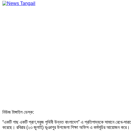
নিউজ টাঙ্গাইল ডেস্ক:
“একটি গাছ একটি প্রাণ,সবুজ পৃথিবী উন্নত বাংলাদেশ” এ প্রতিপাদ্যকে সামানে রেখে-সারাদেশের 
করেছে। রবিরার (২৩ জুলাই) ভূঞাপুর উপজেলা শিক্ষা অফিস এ কর্মসূচির আয়োজন করে। এ উ