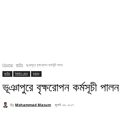
Home
জাতীয়
ভূঞাপুরে বৃক্ষরোপন কর্মসূচী পালন
জাতীয়
টাঙ্গাইল জেলা
ভুয়াপুর
ভূঞাপুরে বৃক্ষরোপন কর্মসূচী পালন
By
Mohammad Masum
জুলাই ২৩, ২০১৭
Share