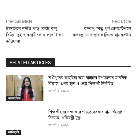
Previous article
Next article
টাঙ্গাইলে নদীর পাড় কেটে বালু
বঙ্গবন্ধু সেতু পূর্ব রেলস্টেশনে
বিক্রি, দুই ব্যবসায়ীকে ৪ লাখ টাকা
কবরস্থানে রাস্তার দাবিতে মানববন্ধন
জরিমানা
RELATED ARTICLES
সখীপুরের তাহমিনা তমা ঘাটাইল উপজেলায় মানবিক
বিভাগে প্রথম স্থান ও শ্রেষ্ঠ শিক্ষার্থী নির্বাচিত
আগস্ট ৫, ২০২৬
আন্তর্জাতিক
শিক্ষার্থীদের দক্ষ করে গড়তে সরকার নানা উদ্যোগ
নিয়েছে: প্রতিমন্ত্রী টুকু
আগস্ট ১, ২০২৬
কালিহাতী