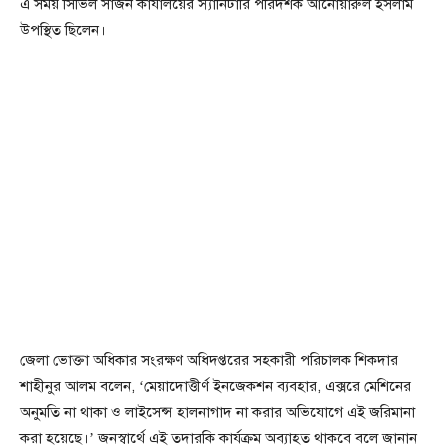
এ সময় সিভিল সার্জন কার্যালয়ের স্যানিটারি পরিদর্শক আনোয়ারুল ইসলাম
উপস্থিত ছিলেন।
জেলা ভোক্তা অধিকার সংরক্ষণ অধিদপ্তরের সহকারী পরিচালক শিকদার
শাহীনুর আলম বলেন, ‘মেয়াদোত্তীর্ণ ইনজেকশন ব্যবহার, এক্সরে মেশিনের
অনুমতি না থাকা ও লাইসেন্স হালনাগাদ না করার অভিযোগে এই জরিমানা
করা হয়েছে।’ জনস্বার্থে এই তদারকি কার্যক্রম অব্যাহত থাকবে বলে জানান