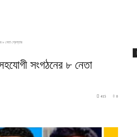
র ৮ নেতা গ্রেপ্তার
ও সহযোগী সংগঠনের ৮ নেতা
415
0