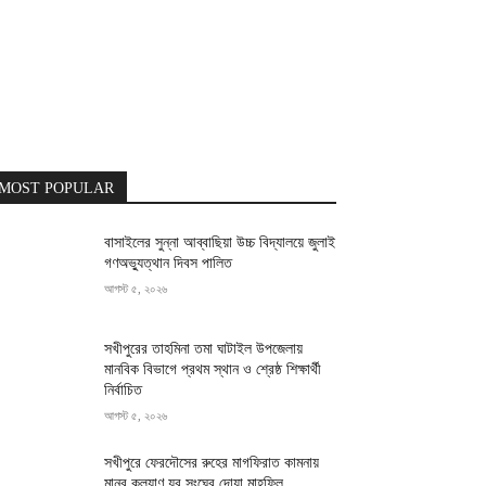
MOST POPULAR
বাসাইলের সুন্না আব্বাছিয়া উচ্চ বিদ্যালয়ে জুলাই
গণঅভ্যুত্থান দিবস পালিত
আগস্ট ৫, ২০২৬
সখীপুরের তাহমিনা তমা ঘাটাইল উপজেলায়
মানবিক বিভাগে প্রথম স্থান ও শ্রেষ্ঠ শিক্ষার্থী
নির্বাচিত
আগস্ট ৫, ২০২৬
সখীপুরে ফেরদৌসের রুহের মাগফিরাত কামনায়
মানব কল্যাণ যুব সংঘের দোয়া মাহফিল