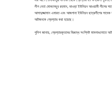
এর আগে পোস্টকামুরী এলাকা থেকে গ্রেপ্তার হন উপজেলা যুবলী
লীগ নেতা মোকলেছুর রহমান, ভাওড়া ইউনিয়ন আওয়ামী লীগের সাবে
আসাদুজ্জামান এমারত এবং আজগানা ইউনিয়ন ছাত্রলীগের সাবেক সা
আটজনকে গ্রেপ্তার করা হয়েছে।
পুলিশ জানায়, গ্রেপ্তারকৃতদের বিরুদ্ধে সংশ্লিষ্ট মামলাগুলোতে আ