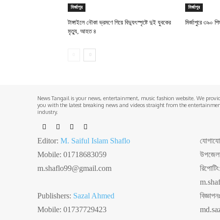
মির্জাপুর
মির্জাপুর
টাঙ্গাইলে নৌকা ভ্রমণে গিয়ে বিদ্যুৎস্পৃষ্টে দুই যুবকের
মির্জাপুরে ৩৯০ পি
মৃত্যু, আহত ৪
News Tangail is your news, entertainment, music fashion website. We provi
you with the latest breaking news and videos straight from the entertainme
industry.
Editor:
M. Saiful Islam Shaflo
যোগাযোগঃ
Mobile: 01718683059
উপজেলা 
m.shaflo99@gmail.com
রিপোটি
m.sha
Publishers:
Sazal Ahmed
বিজ্ঞা
Mobile: 01737729423
md.sa