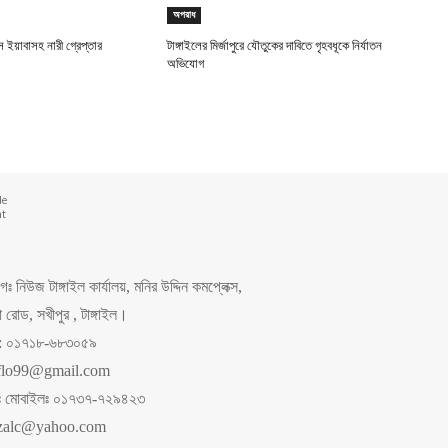
অপরাধ
স ইয়াবাসহ নারী গ্রেপ্তার
টাঙ্গাইলের মির্জাপুরে যৌতুকের দাবিতে গৃহবধূকে নির্যাতন
অভিযোগ
de
nt
 নিউজ টাঙ্গাইল কার্যালয়, মনির উদ্দিন কমপ্লেক্স,
রোড, সখীপুর , টাঙ্গাইল।
ং: ০১৭১৮-৬৮৩০৫৯
flo99@gmail.com
পনঃ মোবাইলঃ ০১৭৩৭-৭২৯৪২৩
zalc@yahoo.com