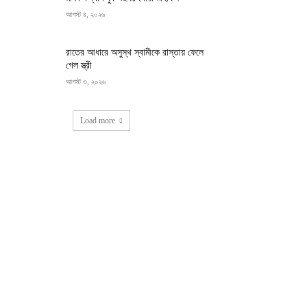
আগস্ট ৪, ২০২৬
রাতের আধারে অসুস্থ স্বামীকে রাস্তায় ফেলে
গেল স্ত্রী
আগস্ট ৩, ২০২৬
Load more