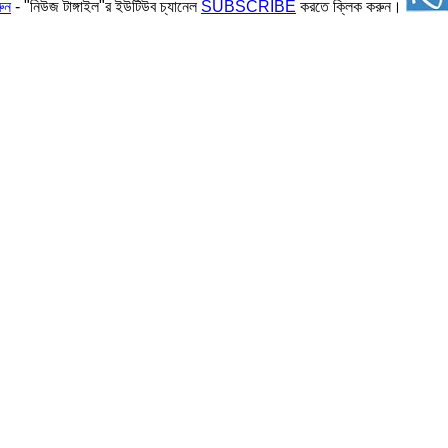
ুন
- "নিউজ টাঙ্গাইল"র ইউটিউব চ্যানেল
SUBSCRIBE
করতে ক্লিক করুন।