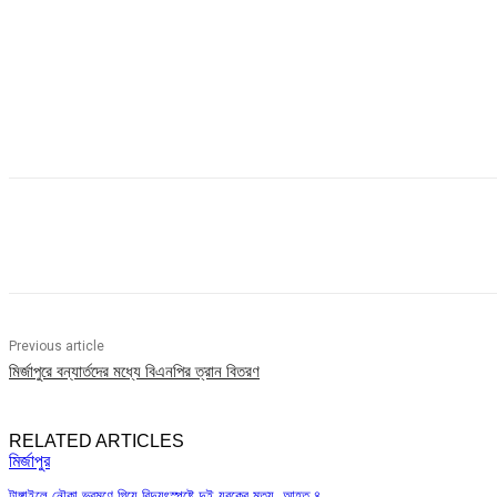
Share
Previous article
মির্জাপুরে বন্যার্তদের মধ্যে বিএনপির ত্রান বিতরণ
RELATED ARTICLES
মির্জাপুর
টাঙ্গাইলে নৌকা ভ্রমণে গিয়ে বিদ্যুৎস্পৃষ্টে দুই যুবকের মৃত্যু, আহত ৪