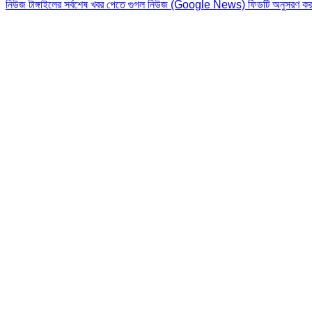
নিউজ টাঙ্গাইলের সর্বশেষ খবর পেতে গুগল নিউজ (Google News) ফিডটি অনুসরণ কর