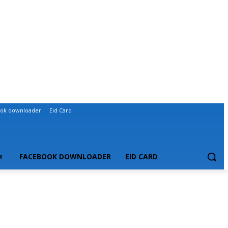
ok downloader
Eid Card
ধ
FACEBOOK DOWNLOADER
EID CARD