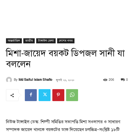
আন্তর্জাতিক
জাতীয়
টাঙ্গাইল জেলা
দেশের খবর
মিশা-জায়েদ বয়কট ডিপজল সানী যা
বললেন
জুলাই ২২, ২০২০
By
Md Saiful Islam Shaflo
206
0
নিউজ টাঙ্গাইল ডেস্ক: শিল্পী সমিতির সভাপতি মিশা সওদাগর ও সাধারণ
সম্পাদক জায়েদ খানকে বয়কটের ডাক দিয়েছেন চলচ্চিত্র–সংশ্লিষ্ট ১৮টি