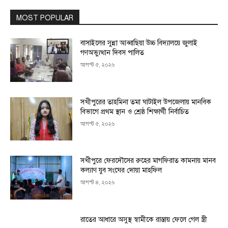
MOST POPULAR
বাসাইলের সুন্না আব্বাছিয়া উচ্চ বিদ্যালয়ে জুলাই
গণঅভ্যুত্থান দিবস পালিত
আগস্ট ৫, ২০২৬
সখীপুরের তাহমিনা তমা ঘাটাইল উপজেলায় মানবিক
বিভাগে প্রথম স্থান ও শ্রেষ্ঠ শিক্ষার্থী নির্বাচিত
আগস্ট ৫, ২০২৬
সখীপুরে ফেরদৌসের রুহের মাগফিরাত কামনায় মানব
কল্যাণ যুব সংঘের দোয়া মাহফিল
আগস্ট ৪, ২০২৬
রাতের আধারে অসুস্থ স্বামীকে রাস্তায় ফেলে গেল স্ত্রী