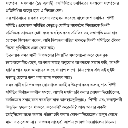
সংগঠন। মঙ্গলবার (১৪ জুলাই) এফডিসিতে চলচ্চিত্রের সবগুলো সংগঠনের
প্রতিনিধিরা জড়ো হয়ে এ সিদ্ধান্ত নেন।
এর প্রতিবাদে রবিবার সংবাদ সম্মেলন করেছে বাংলাদেশ চলচ্চিত্র শিল্পী
সমিতি। প্রযোজক সমিতির নেতৃত্বে ঘোষিত বয়কটের সিদ্ধান্তকে শিল্পী
সমিতিকে ভাঙনের চেষ্টা বলে অবহিত করে সমিতির সহ সভাপতি মনোয়ার
হোসেন ডিপজল বলেন, আমি ডিপজল বাঁইচা থাকতে শিল্পী সমিতিরে টোকা
দিবো পৃথিবীতে এমন কেউ নাই।
চিত্রনায়ক ওমর সানী ডিপজলের বিষয়টির সমালোচনা করে ফেসবুক
হ্যান্ডেলে লিখেছেন, আপনার কাছে অনুরোধ আপনাকে সম্মান করি, আপনি
হাসির পাত্র হলে আমাদের কাছে খারাপ লাগে। দিন শেষে বলি এই দুইটা
ফালতু ছেলের জন্য গলা ভাঙ্গা দরকার নাই।
ওমর সানীর ডিপজলের ঘোষণাকে অর্থহীন উল্লেখ করে বলেন, গত শিল্পী
সমিতির নির্বাচন কালীন সময়ে, আপনি দশটা ছবি করার ঘোষণা দিয়েছিলেন,
চলচ্চিত্রের সবাই মনে করেছিল যাক আলহামদুলিল্লাহ। শিল্পী এবং কলাকুশলী
কিছুদিন স্বচ্ছভাবে থাকবে, করেননি? করেননি? আজ আবার একটা
ক্রাইসিসের মধ্যে আবার পাঁচটা ছবি করার ঘোষণা দিয়েছেন? মানুষ বোঝে
মামা এত বোকা না ( ডিপজল সাহেব) আপনি ঘোষণা দিয়েছিলেন সিনেমা