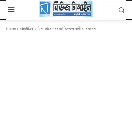
Home
আন্তর্জাতিক
মিশা-জায়েদ বয়কট ডিপজল সানী যা বললেন