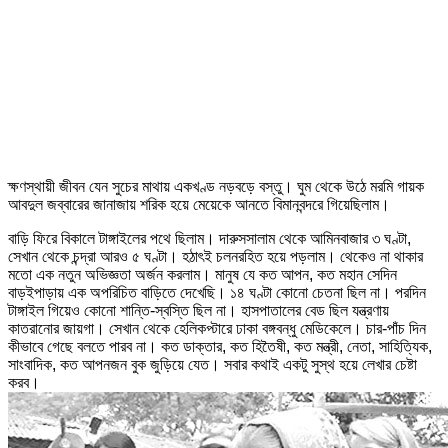
ক্ষণস্থায়ী জীবন যেন সুচের মাথায় একখণ্ড নড়বড়ে বস্তু। ঘুম থেকে উঠে মরমি গায়ক
আবদুল জব্বারের জানাজায় শরিক হয়ে মেয়েকে আনতে বিমানবন্দরে গিয়েছিলাম।
বাড়ি ফিরে বিকালে টাঙ্গাইলের পথে ছিলাম। দারুসসালাম থেকে আমিনবাজার ৩ ঘণ্টা,
সেখান থেকে চন্দ্রা আরও ৫ ঘণ্টা। হঠাৎই চলনরহিত হয়ে পড়লাম। থেকেও না থাকার
মতো এক নতুন অভিজ্ঞতা অর্জন করলাম। মানুষ যে কত আপন, কত মহান সেদিন
বাড়ইপাড়ায় এক অপরিচিত বাড়িতে দেখেছি। ১৪ ঘণ্টা কোনো চেতনা ছিল না। পরদিন
টাঙ্গাইল গিয়েও কোনো শান্তি-স্বস্তি ছিল না। হাসপাতালের বেড ছিল যন্ত্রণায়
কাতরানোর জায়গা। সেখান থেকে হেলিকপ্টারে ঢাকা বঙ্গবন্ধু মেডিকেলে। চার-পাঁচ দিন
কীভাবে গেছে বলতে পারব না। কত ডাক্তার, কত হিতৈষী, কত মন্ত্রী, নেতা, সাহিত্যিক,
সাংবাদিক, কত আপনজন বুক জুড়িয়ে যেত। সবার কথাই একটু সুস্থ হয়ে লেখার চেষ্টা
করব।