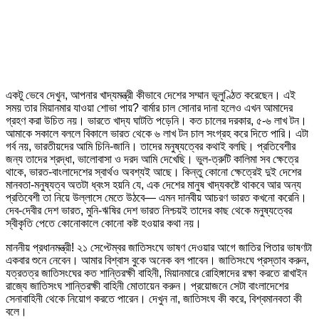
একটু ভেবে দেখুন, আপনার খাদ্যমন্ত্রী কীভাবে দেশের সম্মান ভূলুণ্ঠিত করেছেন। এই
সময় তার মিয়ানমার যাওয়া শোভা পায়? বার্মার চাল সোনার দানা হলেও এখন আমাদের
গ্রহণ করা উচিত নয়। ভারতে খাদ্য ঘাটতি পড়েনি। কত চালের দরকার, ৫-৬ লাখ টন।
আমাকে সকালে বললে বিকালে ভারত থেকে ৬ লাখ টন চাল সংগ্রহ করে দিতে পারি। এটা
গর্ব নয়, ভারতীয়দের আমি চিনি-জানি। তাদের মনুষ্যত্বের কথাই বলছি। প্রতিবেশীর
জন্য তাদের শ্রদ্ধা, ভালোবাসা ও দরদ আমি দেখেছি। ভুল-ত্রুটি কালিমা সব ক্ষেত্রে
থাকে, ভারত-বাংলাদেশের স্বার্থও অবশ্যই আছে। কিন্তু কোনো ক্ষেত্রেই দুই দেশের
মানবতা-মনুষ্যত্ব অতটা ধ্বংস হয়নি যে, এক দেশের মানুষ খাদ্যকষ্টে থাকবে আর অন্য
প্রতিবেশী তা নিয়ে উল্লাসে মেতে উঠবে— এমন দানবীয় আচরণ ভারত কখনো করেনি।
দেব-দেবীর দেশ ভারত, মুনি-ঋষির দেশ ভারত নিশ্চয়ই তাদের কাছ থেকে মনুষ্যত্বের
স্বীকৃতি পেতে কোনোকালে কোনো কষ্ট হওয়ার কথা নয়।
মাননীয় প্রধানমন্ত্রী! ২১ সেপ্টেম্বর জাতিসংঘে ভাষণ দেওয়ার আগে জাতির পিতার ভাষণটা
একবার শুনে নেবেন। আমার বিশ্বাস বুকে অনেক বল পাবেন। জাতিসংঘে প্রস্তাব করুন,
যত্রতত্র জাতিসংঘের কত শান্তিরক্ষী বাহিনী, মিয়ানমারে রোহিঙ্গাদের রক্ষা করতে রাখাইন
রাজ্যে জাতিসংঘ শান্তিরক্ষী বাহিনী মোতায়েন করুন। প্রয়োজনে সেটা বাংলাদেশের
সেনাবাহিনী থেকে নিয়োগ করতে পারেন। দেখুন না, জাতিসংঘ কী করে, বিশ্বমানবতা কী
বলে।