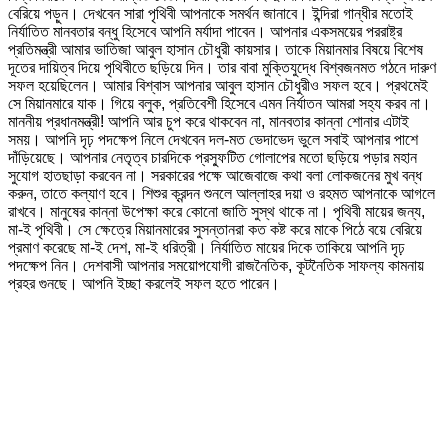
বেরিয়ে পড়ুন। দেখবেন সারা পৃথিবী আপনাকে সমর্থন জানাবে। ইন্দিরা গান্ধীর মতোই
নির্যাতিত মানবতার বন্ধু হিসেবে আপনি মর্যাদা পাবেন। আপনার একসময়ের পররাষ্ট্র
প্রতিমন্ত্রী আমার ভাতিজা আবুল হাসান চৌধুরী কায়সার। তাকে মিয়ানমার বিষয়ে বিশেষ
দূতের দায়িত্ব দিয়ে পৃথিবীতে ছড়িয়ে দিন। তার বাবা মুক্তিযুদ্ধে বিশ্বজনমত গঠনে দারুণ
সফল হয়েছিলেন। আমার বিশ্বাস আপনার আবুল হাসান চৌধুরীও সফল হবে। প্রথমেই
সে মিয়ানমারে যাক। গিয়ে বলুক, প্রতিবেশী হিসেবে এমন নির্যাতন আমরা সহ্য করব না।
মাননীয় প্রধানমন্ত্রী! আপনি আর চুপ করে থাকবেন না, মানবতার কান্না শোনার এটাই
সময়। আপনি দৃঢ় পদক্ষেপ নিলে দেখবেন দল-মত ভেদাভেদ ভুলে সবাই আপনার পাশে
দাঁড়িয়েছে। আপনার নেতৃত্ব চারদিকে প্রস্ফুটিত গোলাপের মতো ছড়িয়ে পড়ার মহান
সুযোগ হাতছাড়া করবেন না। সরকারের পক্ষে আজেবাজে কথা বলা লোকজনের মুখ বন্ধ
করুন, তাতে কল্যাণ হবে। শিশুর ক্রন্দন শুনলে আল্লাহর দয়া ও রহমত আপনাকে আগলে
রাখবে। মানুষের কান্না উপেক্ষা করে কোনো জাতি সুস্থ থাকে না। পৃথিবী মায়ের জন্য,
মা-ই পৃথিবী। সে ক্ষেত্রে মিয়ানমারের সুসন্তানরা কত কষ্ট করে মাকে পিঠে বয়ে বেরিয়ে
প্রমাণ করেছে মা-ই দেশ, মা-ই ধরিত্রী। নির্যাতিত মায়ের দিকে তাকিয়ে আপনি দৃঢ়
পদক্ষেপ নিন। দেশবাসী আপনার সময়োপযোগী রাজনৈতিক, কূটনৈতিক সাফল্য কামনায়
প্রহর গুনছে। আপনি ইচ্ছা করলেই সফল হতে পারেন।