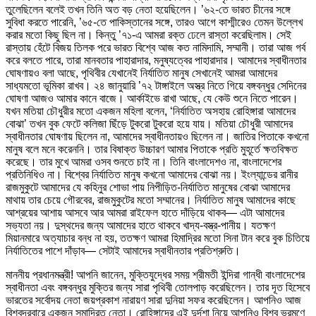
তুলেছিলেন বলেই তখন তিনি অত বড় নেতা হয়েছিলেন। ’৬২-তে ভারত চীনের সঙ্গে
সুবিধা করতে পারেনি, ’৬৫-তে পাকিস্তানের সঙ্গে, তারও আগে কাশ্মীরেও তেমন উল্লেখ
করার মতো কিছু ছিল না। কিন্তু ’৭১-এ আমরা রক্ত ঢেলে রাস্তা করেছিলাম। সেই
রাস্তায় হেঁটে বিজয় তিলক পরে ভারত বিশ্বে আজ কত নামিদামি, সম্মানী। তারা আজ গর্ব
করে বলতে পারে, তারা মানবতার পাহারাদার, মনুষ্যত্বের পাহারাদার। আমাদের স্বাধীনতার
ঘোষণায়ও বলা আছে, পৃথিবীর যেখানেই নির্যাতিত মানুষ সেখানেই আমরা আমাদের
সাধ্যমতো ভূমিকা রাখব। ২৪ জানুয়ারি ’৭২ টাঙ্গাইলে অস্ত্র নিতে গিয়ে বঙ্গবন্ধুর সেদিনের
ঘোষণা আজও আমার কানে বাজে। আর্কাইভে রাখা আছে, যে কেউ শুনে নিতে পারেন।
যখন মতিয়া চৌধুরীর মতো একজন মহিলা বলেন, ‘নির্যাতিত অসহায় রোহিঙ্গারা আমাদের
বোঝা’ তখন বুক ফেটে কলিজা ছিঁড়ে টুকরো টুকরো হয়ে যায়। মতিয়া চৌধুরী আমাদের
স্বাধীনতার ঘোষণায় ছিলেন না, আমাদের স্বাধীনতায়ও ছিলেন না। জাতির পিতাকে কখনো
মানুষ বলে মনে করেননি। তার বিষাক্ত উচ্চারণ আমার পিতাকে প্রতি মুহূর্তে ক্ষতবিক্ষত
করেছে। তার মুখে আমরা ওসব শুনতে চাই না। তিনি বাংলাদেশও না, বাংলাদেশের
প্রতিনিধিও না। বিশ্বের নির্যাতিত মানুষ কখনো আমাদের বোঝা নয়। ইংল্যান্ডের রানীর
রাজমুকুটে আমাদের যে কহিনুর শোভা পায় নিপীড়িত-নির্যাতিত মানুষের বোঝা আমাদের
মাথায় তার চেয়ে গৌরবের, রাজমুকুটের মতো সম্মানের। নির্যাতিত মানুষ আমাদের কাছে
আশ্রয়ের আশায় আসবে আর আমরা রাইফেল হাতে দাঁড়িয়ে থাকব— এটা আমাদের
সভ্যতা নয়। দুস্থদের জন্য আমাদের হাতে থাকবে খাদ্য-বস্ত্র-পানীয়। যতক্ষণ
মিয়ানমারে অত্যাচার বন্ধ না হয়, ততক্ষণ আমরা হিমাদ্রির মতো সিনা টান করে বুক চিতিয়ে
নির্যাতিতের পাশে দাঁড়াব— সেটাই আমাদের স্বাধীনতার প্রতিশ্রুতি।
মাননীয় প্রধানমন্ত্রী! আপনি জানেন, মুক্তিযুদ্ধের সময় শ্রীমতী ইন্দিরা গান্ধী বাংলাদেশের
স্বাধীনতা এবং বঙ্গবন্ধুর মুক্তির জন্য সারা পৃথিবী তোলপাড় করেছিলেন। তার দূত হিসেবে
ভারতের সর্বোদয় নেতা জয়প্রকাশ নারায়ণ সারা দুনিয়া সফর করেছিলেন। আপনিও আজ
বিশ্বদরবারে একজন সমাদ্রিত নেতা। রোহিঙ্গাদের এই দুর্দশা নিয়ে আপনিও বিশ্ব ভ্রমণে