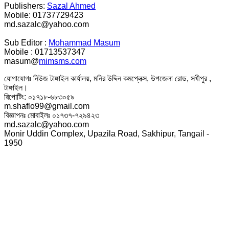
Publishers:
Sazal Ahmed
Mobile: 01737729423
md.sazalc@yahoo.com
Sub Editor :
Mohammad Masum
Mobile : 01713537347
masum@
mimsms.com
যোগাযোগঃ নিউজ টাঙ্গাইল কার্যালয়, মনির উদ্দিন কমপ্লেক্স, উপজেলা রোড, সখীপুর ,
টাঙ্গাইল।
রিপোটিং: ০১৭১৮-৬৮৩০৫৯
m.shaflo99@gmail.com
বিজ্ঞাপনঃ মোবাইলঃ ০১৭৩৭-৭২৯৪২৩
md.sazalc@yahoo.com
Monir Uddin Complex, Upazila Road, Sakhipur, Tangail -
1950
© সর্বস্বত্ব স্বত্বাধিকার সংরক্ষিত