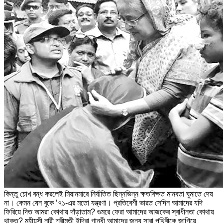
কিন্তু চোখ বন্ধ করলেই মিয়ানমারে নির্যাতিত ছিন্নভিন্ন ক্ষতবিক্ষত মানবতা ঘুমাতে দেয়
না। কেমন যেন বুকে ’৭১-এর মতো যন্ত্রণা। প্রতিবেশী ভারত সেদিন আমাদের যদি
ফিরিয়ে দিত আমরা কোথায় দাঁড়াতাম? গুমরে ফেরা আমাদের আজকের স্বাধীনতা কোথায়
থাকত? মহীয়সী নারী শ্রীমতী ইন্দিরা গান্ধী আমাদের জন্য সারা পৃথিবীকে জাগিয়ে