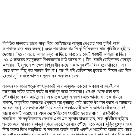
নির্যাতিত মানবতার ডাকে সাড়া দিয়ে রোহিঙ্গাদের আশ্রয় দেওয়ায় সারা পৃথিবী আজ
আপনাকে ধন্য ধন্য করছে। এখন প্রয়োজন বাঙালি কূটনীতিকদের সারা পৃথিবীতে ছড়িয়ে
দেওয়া। ’৭১ না এলে, আমরা রক্ত না দিলে, ভারতে ১ কোটি শরণার্থী আশ্রয় না নিলে
’৭১-এ ভারতের মহানুভবতা বিশ্বদরবারে উঠে আসত না। ঠিক তেমনি রোহিঙ্গাদের ক্ষেত্রে
আপনার এই সুমহান পদক্ষেপ বিশ্ববাসীর কাছে এক অনুকরণীয় বিষয় হয়ে থাকবে। এর
চেয়ে ভালো কিছু করা সম্ভব ছিল না। আপনি যদি রোহিঙ্গাদের ঢুকতে না দিতেন এত দিনে
হয়তো সু চির সঙ্গে আপনার তুলনা করা শুরু হয়ে যেত।
একজন মানবতার শত্রু গণহত্যাকারী আর অন্যজন কোনো অপরাধ না করেই এক
কাফেলায় শরিক হতেন কতই না দুর্ভাগ্য হতো আমাদের। সেখান থেকে রক্ষা করে
গৌরবান্বিত করায় অভিনন্দন। একদিকে দুস্থ মানবতার হাত আমাদের দিকে বাড়িয়ে
থাকবে, অন্যদিকে আমাদের ঔদ্ধত্য আগ্নেয়াস্ত্র সেই হাতকে উপেক্ষা করবে এ আমাদের
সভ্যতা নয়। মানবতাকে ঠাঁই দিয়ে মাননীয় প্রধানমন্ত্রী আপনি আপনার জীবনের শ্রেষ্ঠ
ভালো কাজটি করেছেন। এখন দেশে-বিদেশে সংগঠিত হওয়ার পালা। রাজনৈতিক,
সামাজিক, সাংস্কৃতিকভাবে দেশকে এখন এক সুতোয় বাঁধতে হবে, সারা পৃথিবীতে ছড়িয়ে
পড়তে হবে, মানবতার কান্না দ্বারে দ্বারে, ঘরে ঘরে পৌঁছে দিতে হবে। মুক্তিযুদ্ধের মধ্য
দিয়ে আমরা বিংশ শতাব্দীতে যে সফলতা অর্জন করেছি একবিংশ শতাব্দীতে আমরা তার চেয়ে
বড় গৌরবের ভাগিদার হতে পারি। আমরা আমাদের পিতাকে হত্যা করি, আমরা দুর্নীতি করি,