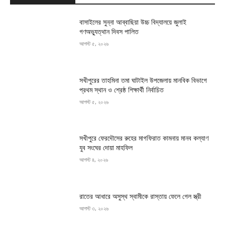
বাসাইলের সুন্না আব্বাছিয়া উচ্চ বিদ্যালয়ে জুলাই
গণঅভ্যুত্থান দিবস পালিত
আগস্ট ৫, ২০২৬
সখীপুরের তাহমিনা তমা ঘাটাইল উপজেলায় মানবিক বিভাগে
প্রথম স্থান ও শ্রেষ্ঠ শিক্ষার্থী নির্বাচিত
আগস্ট ৫, ২০২৬
সখীপুরে ফেরদৌসের রুহের মাগফিরাত কামনায় মানব কল্যাণ
যুব সংঘের দোয়া মাহফিল
আগস্ট ৪, ২০২৬
রাতের আধারে অসুস্থ স্বামীকে রাস্তায় ফেলে গেল স্ত্রী
আগস্ট ৩, ২০২৬