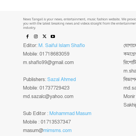
News Tangail is your news, entertainment, music fashion website. We provi
you with the latest breaking news and videos straight from the entertainme
industry.
Editor:
M. Saiful Islam Shaflo
যোগাযো
Mobile: 01718683059
কমপ্লে
m.shaflo99@gmail.com
রিপোট
m.sh
Publishers:
Sazal Ahmed
বিজ্ঞ
Mobile: 01737729423
md.s
md.sazalc@yahoo.com
Monir
Sakhi
Sub Editor :
Mohammad Masum
Mobile : 01713537347
masum@
mimsms.com