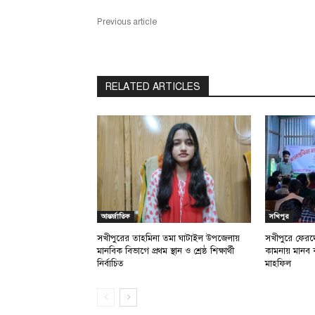
Previous article
RELATED ARTICLES
আন্তর্জাতিক
সখিপুর
সখীপুরের তাহমিনা তমা ঘাটাইল উপজেলায়
সখীপুরে ফেরদ
মানবিক বিভাগে প্রথম স্থান ও শ্রেষ্ঠ শিক্ষার্থী
কামনায় মানব 
নির্বাচিত
মাহফিল