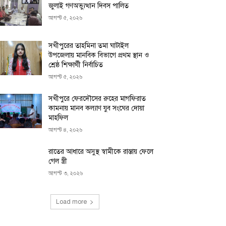
জুলাই গণঅভ্যুত্থান দিবস পালিত
আগস্ট ৫, ২০২৬
সখীপুরের তাহমিনা তমা ঘাটাইল
উপজেলায় মানবিক বিভাগে প্রথম স্থান ও
শ্রেষ্ঠ শিক্ষার্থী নির্বাচিত
আগস্ট ৫, ২০২৬
সখীপুরে ফেরদৌসের রুহের মাগফিরাত
কামনায় মানব কল্যাণ যুব সংঘের দোয়া
মাহফিল
আগস্ট ৪, ২০২৬
রাতের আধারে অসুস্থ স্বামীকে রাস্তায় ফেলে
গেল স্ত্রী
আগস্ট ৩, ২০২৬
Load more