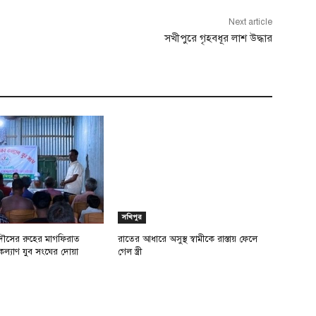
Next article
সখীপুরে গৃহবধূর লাশ উদ্ধার
সখিপুর
ৌসের রুহের মাগফিরাত
রাতের আধারে অসুস্থ স্বামীকে রাস্তায় ফেলে
কল্যাণ যুব সংঘের দোয়া
গেল স্ত্রী