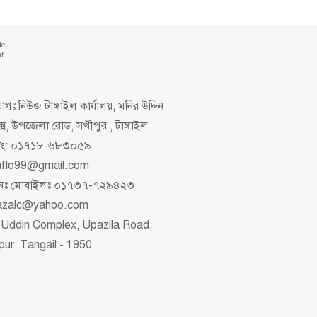
de
nt
গঃ নিউজ টাঙ্গাইল কার্যালয়, মনির উদ্দিন
ক্স, উপজেলা রোড, সখীপুর , টাঙ্গাইল।
িং: ০১৭১৮-৬৮৩০৫৯
aflo99@gmail.com
াপনঃ মোবাইলঃ ০১৭৩৭-৭২৯৪২৩
azalc@yahoo.com
 Uddin Complex, Upazila Road,
pur, Tangail - 1950