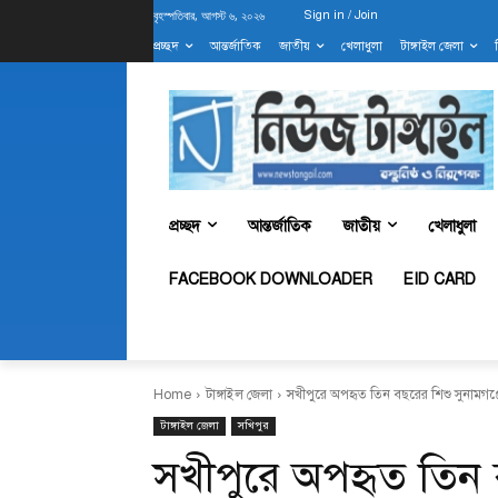
বৃহস্পতিবার, আগস্ট ৬, ২০২৬
Sign in / Join
প্রচ্ছদ
আন্তর্জাতিক
জাতীয়
খেলাধুলা
টাঙ্গাইল জেলা
প্রচ্ছদ
আন্তর্জাতিক
জাতীয়
খেলাধুলা
FACEBOOK DOWNLOADER
EID CARD
Home
টাঙ্গাইল জেলা
সখীপুরে অপহৃত তিন বছরের শিশু সুনামগঞ্জে
টাঙ্গাইল জেলা
সখিপুর
সখীপুরে অপহৃত তিন ব