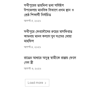
সখীপুরের তাহমিনা তমা ঘাটাইল
উপজেলায় মানবিক বিভাগে প্রথম স্থান ও
শ্রেষ্ঠ শিক্ষার্থী নির্বাচিত
আগস্ট ৫, ২০২৬
সখীপুরে ফেরদৌসের রুহের মাগফিরাত
কামনায় মানব কল্যাণ যুব সংঘের দোয়া
মাহফিল
আগস্ট ৪, ২০২৬
রাতের আধারে অসুস্থ স্বামীকে রাস্তায় ফেলে
গেল স্ত্রী
আগস্ট ৩, ২০২৬
Load more