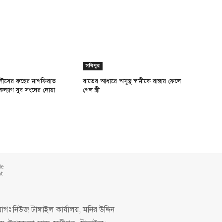
সখিপুর
ৌসের রুহের মাগফিরাত
রাতের আধারে অসুস্থ স্বামীকে রাস্তায় ফেলে
কল্যাণ যুব সংঘের দোয়া
গেল স্ত্রী
de
nt
গঃ নিউজ টাঙ্গাইল কার্যালয়, মনির উদ্দিন