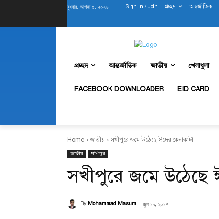
বুধবার, আগস্ট ৫, ২০২৬
Sign in / Join
প্রচ্ছদ
আন্তর্জাতিক
প্রচ্ছদ
আন্তর্জাতিক
জাতীয়
খেলাধুলা
FACEBOOK DOWNLOADER
EID CARD
Home
জাতীয়
সখীপুরে জমে উঠেছে ঈদের কেনাকাটা
জাতীয়
সখিপুর
সখীপুরে জমে উঠেছে 
জুন ১৯, ২০১৭
By
Mohammad Masum