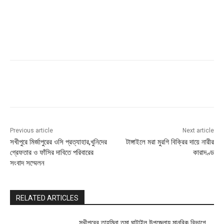
Previous article
Next article
সখীপুরে মির্জাপুরের ওসি প্রত্যাহার,খুনিদের
টাঙ্গাইলে মরা মুরগি বিক্রির দায়ে নারীর
গ্রেফতার ও ফাঁসির দাবিতে পরিবারের
কারাদণ্ড
সংবাদ সম্মেলন
RELATED ARTICLES
সখীপুরের তাহমিনা তমা ঘাটাইল উপজেলায় মানবিক বিভাগে