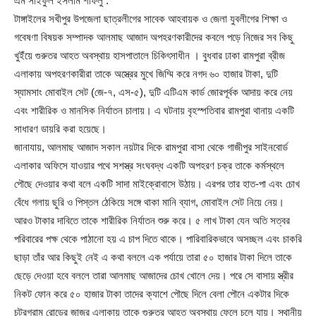
এম সাইফুল ইসলাম শাফলু :
টাঙ্গাইলের সখীপুর উপজেলা ছাত্রলীগের সাবেক আহবায়ক ও জেলা যুবলীগের শিক্ষা ও
গবেষণা বিষয়ক সম্পাদক আলমাছ আজাদ অপহরণকারীদের কবলে পড়ে নিজের সব কিছু
খুইঁয়ে গুরুতর আহত অবস্থায় হাসপাতালে চিকিৎসাধীন । বুধবার ঢাকা রামপুরা ব্রীজ
এলাকায় অপহরণকারীরা তাকে অস্ত্রের মুখে জিম্মি করে নগদ ৬০ হাজার টাকা, দুটি
স্যামসাং মোবাইল সেট (জে-৭, এস-৫), দুটি এটিএম কার্ড জোরপূর্বক আদায় করে নেয়
এবং শারীরিক ও মানসিক নির্যাতন চালায়। এ ঘটনায় বৃহস্পতিবার রামপুরা থানায় একটি
সাধারণ ডায়রি করা হয়েছে।
জানাযায়, আলমাছ আজাদ সকাল নয়টার দিকে রামপুরা বাসা থেকে গাজীপুর সাইনবোর্ড
এলাকার অফিসে যাওয়ার পথে সশস্ত্র সংঘবদ্ধ একটি অপহরণ চক্র তাকে কর্মস্থলে
পৌছে দেওয়ার কথা বলে একটি সাদা মাইক্রোবাসে উঠায়। এরপর তার হাত-পা এবং চোখ
বেঁধে গলায় ছুরি ও পিস্তল ঠেকিয়ে সঙ্গে থাকা মানি ব্যাগ, মোবাইল সেট নিয়ে নেয়।
আরও টাকার দাবিতে তাকে শারীরিক নির্যাতন শুরু করে। ৫ লাখ টাকা যেন অতি সত্বর
পরিবারের পক্ষ থেকে পাঠানো হয় এ চাপ দিতে থাকে। পারিবারিকভাবে অসচ্ছল এবং চাকরি
ছাড়া তাঁর আর কিছুই নেই এ কথা বললে এক পর্যায়ে তারা ৫০ হাজার টাকা দিলে তাকে
ছেড়ে দেওয়া হবে বললে তারা আলমাছ আজাদের চোখ খোলে দেয়। পরে সে বাসায় স্ত্রীর
নিকট ফোন করে ৫০ হাজার টাকা তাদের ক্যাশে পৌছে দিলে বেলা পৌনে একটার দিকে
চট্রগ্রাম রোডের জাজর এলাকায় তাকে গুরুতর আহত অবস্থায় ফেলে চলে যায়। স্থানীয়