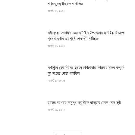
গণঅভ্যুত্থান দিবস পালিত
আগস্ট ৫, ২০২৬
সখীপুরের তাহমিনা তমা ঘাটাইল উপজেলায় মানবিক বিভাগে
প্রথম স্থান ও শ্রেষ্ঠ শিক্ষার্থী নির্বাচিত
আগস্ট ৫, ২০২৬
সখীপুরে ফেরদৌসের রুহের মাগফিরাত কামনায় মানব কল্যাণ
যুব সংঘের দোয়া মাহফিল
আগস্ট ৪, ২০২৬
রাতের আধারে অসুস্থ স্বামীকে রাস্তায় ফেলে গেল স্ত্রী
আগস্ট ৩, ২০২৬