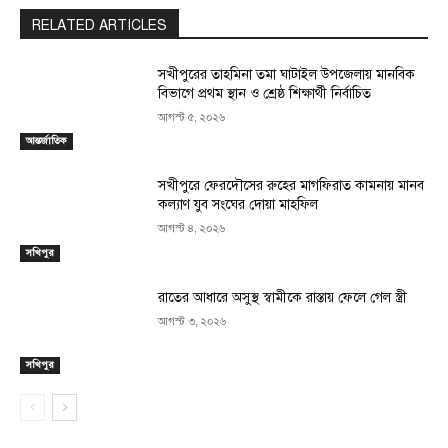
RELATED ARTICLES
সখীপুরের তাহমিনা তমা ঘাটাইল উপজেলায় মানবিক
বিভাগে প্রথম স্থান ও শ্রেষ্ঠ শিক্ষার্থী নির্বাচিত
আগস্ট ৫, ২০২৬
আন্তর্জাতিক
সখীপুরে ফেরদৌসের রুহের মাগফিরাত কামনায় মানব
কল্যাণ যুব সংঘের দোয়া মাহফিল
আগস্ট ৪, ২০২৬
সখিপুর
রাতের আধারে অসুস্থ স্বামীকে রাস্তায় ফেলে গেল স্ত্রী
আগস্ট ৩, ২০২৬
সখিপুর