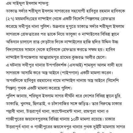
এম সাইফুল ইসলাম শাফলু:
ডাকাত সর্দার শরীফুল ইসলাম সাগররের সহযোগী হাবিবুর রহমান হাবিবকে
(২৭) ময়মনসিংহের নান্দাইল থেকে একটি বিদেশি পিস্তলসহ গ্রেফতার
করেছে সখীপুর থানা পুলিশ। শুক্রবার দুপুরে ডাকাত সর্দার শরীফুল ইসলাম
সাগরকে গ্রেফতারের পর তাকে নিয়ে ভালুকা ও নান্দাইলের বিভিন্ন স্থানে
অভিযান চালালে রাত দেড়টার দিকে নান্দাইলের হাজি ছদির উদ্দিন উচ্চ
বিদ্যালয়ের সামনে থেকে হাবিবকে গ্রেফতার করতে সক্ষম হয়। হাবিব
নান্দাইল উপজেলার আত্মারামপুর গ্রামের কুজরত আলীর ছেলে।
এ ঘটনায় সখীপুর থানার উপপরিদর্শক (এসআই) শামসুল আলম বাদী হয়ে
সাগরকে আসামি করে অস্ত্র আইনে (পাইপগান) একটি মামলা করেন।
অপরদিকে হাবিবুর রহমানের নামে নান্দাইল থানায় অস্ত্র আইনে (বিদেশি
পিস্তল) পৃথক একটি মামলা করেছে পুলিশ।
পুলিশ জানায়, শরিফুল ইসলাম সাগর দীর্ঘনি ধরে দেশের বিভিন্ন স্থানে চুরি,
ডাকাতি, খুনসহ, ছিনতাই, ও চাঁদাবাজির সঙ্গে জড়িত। তার বিরুদ্ধে ঢাকার
পল্লবী থানা, উত্তরাপূর্ব থানা, ক্যান্টেনমেন্ট থানা, রামপুরা থানা ও
গাজীপুরের জয়দেবপুরসহ বিভিন্ন থানায় ১০টি মামলা রয়েছে। ঢাকার
উত্তরাপূর্ব থানা ও গাজীপুরের জয়দেবপুর থানার পৃথক দুইটি মামলায় সাগর