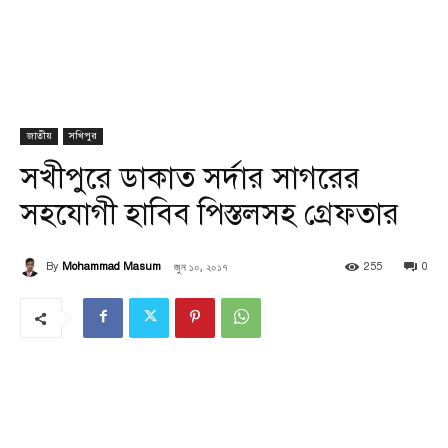
জাতীয়
সখিপুর
সখীপুরে ডাকাত সর্দার সাগরের
সহযোগী হাবিব পিস্তলসহ গ্রেফতার
জুন ১০, ২০১৭
By
Mohammad Masum
255
0