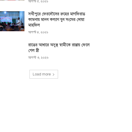
আগস্ট ৫, ২০২৬
সখীপুরে ফেরদৌসের রুহের মাগফিরাত
কামনায় মানব কল্যাণ যুব সংঘের দোয়া
মাহফিল
আগস্ট ৪, ২০২৬
রাতের আধারে অসুস্থ স্বামীকে রাস্তায় ফেলে
গেল স্ত্রী
আগস্ট ৩, ২০২৬
Load more