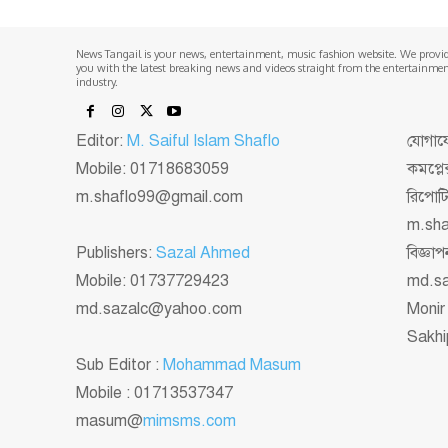
News Tangail is your news, entertainment, music fashion website. We provi
you with the latest breaking news and videos straight from the entertainme
industry.
Editor:
M. Saiful Islam Shaflo
যোগাযো
Mobile: 01718683059
কমপ্লে
m.shaflo99@gmail.com
রিপোট
m.sh
Publishers:
Sazal Ahmed
বিজ্ঞ
Mobile: 01737729423
md.s
md.sazalc@yahoo.com
Monir
Sakhi
Sub Editor :
Mohammad Masum
Mobile : 01713537347
masum@
mimsms.com