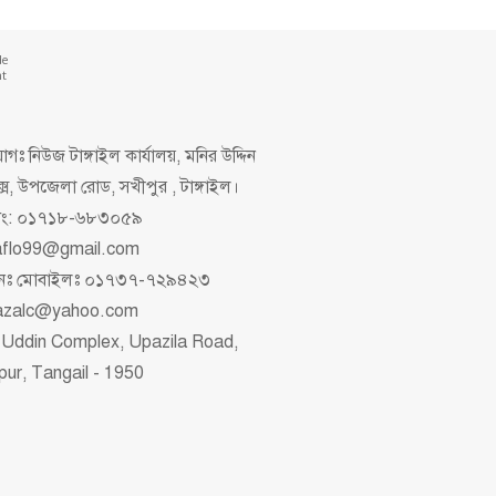
de
nt
গঃ নিউজ টাঙ্গাইল কার্যালয়, মনির উদ্দিন
ক্স, উপজেলা রোড, সখীপুর , টাঙ্গাইল।
িং: ০১৭১৮-৬৮৩০৫৯
aflo99@gmail.com
াপনঃ মোবাইলঃ ০১৭৩৭-৭২৯৪২৩
azalc@yahoo.com
 Uddin Complex, Upazila Road,
pur, Tangail - 1950