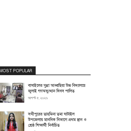
MOST POPULAR
বাসাইলের সুন্না আব্বাছিয়া উচ্চ বিদ্যালয়ে
জুলাই গণঅভ্যুত্থান দিবস পালিত
আগস্ট ৫, ২০২৬
সখীপুরের তাহমিনা তমা ঘাটাইল
উপজেলায় মানবিক বিভাগে প্রথম স্থান ও
শ্রেষ্ঠ শিক্ষার্থী নির্বাচিত