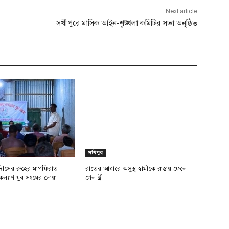
Next article
সখীপুরে মাসিক আইন-শৃঙ্খলা কমিটির সভা অনুষ্ঠিত
সখিপুর
ৌসের রুহের মাগফিরাত
রাতের আধারে অসুস্থ স্বামীকে রাস্তায় ফেলে
কল্যাণ যুব সংঘের দোয়া
গেল স্ত্রী