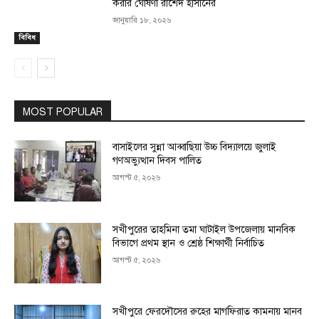
করার ঘোষণা রাশেদ হাসানের
জানুয়ারি ১৮, ২০২৬
বিবিধ
MOST POPULAR
বাসাইলের সুন্না আব্বাছিয়া উচ্চ বিদ্যালয়ে জুলাই
গণঅভ্যুত্থান দিবস পালিত
আগস্ট ৫, ২০২৬
সখীপুরের তাহমিনা তমা ঘাটাইল উপজেলায় মানবিক
বিভাগে প্রথম স্থান ও শ্রেষ্ঠ শিক্ষার্থী নির্বাচিত
আগস্ট ৫, ২০২৬
সখীপুরে ফেরদৌসের রুহের মাগফিরাত কামনায় মানব