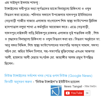
এম সাইফুল ইসলাম শাফলু :
টাঙ্গাইলের সখীপুরে বন্যা দূর্গতদের মাঝে বিনামূল্যে চিকিৎসা ও ওষুধ
বিতরণ করা হয়েছে। শনিবার সকালে উপজেলার যাদবপুর ইউনিয়নের
বেড়বাড়ী গাজীর বাজার এলাকায় বাংলাদেশ শিশু স্বাস্থ্য ফাউন্ডেশন ক্লিনিক
হাসপাতাল নলুয়া শাখা এ কর্মসূচির আয়োজন করে। এতে বেড়বাড়ী,
যাদবপুর,নাইকানী বাড়ি,মিরিকপুর,চাকদহ এলাকার দুই শতাধিক নারী , শিশু
ও বৃদ্ধদের বিনামূল্যে চিকিৎসা ও ওষুধ বিতরণ করা হয়। বিতরণ অনুষ্ঠানে ডা.
আবু বকর সিদ্দিক, শিশু স্বাস্থ্য ফাউন্ডেশনের সভাপতি আবদুস সামাদ, সদস্য
সচিব মো. জহির উদ্দিন ডিলার, সহ-সভাপতি মুক্তিযোদ্ধা এসএম আজগর
আলী, হায়দার আলী মেম্বার সংগঠক মো. জাহাঙ্গীর আলম প্রমুখ উপস্থিত
ছিলেন।
নিউজ টাঙ্গাইলের সর্বশেষ খবর পেতে গুগল নিউজ (Google News)
ফিডটি অনুসরণ করুন
- "নিউজ টাঙ্গাইল"র ইউটিউব চ্যানেল