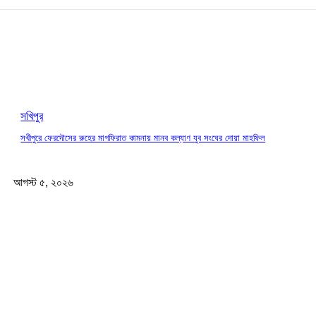
সখিপুর
সখীপুরে ফেরদৌসের রুহের মাগফিরাত কামনায় মানব কল্যাণ যুব সংঘের দোয়া মাহফিল
আগস্ট ৫, ২০২৬