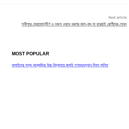
Next article
সখীপুরে মেয়াদোত্তীর্ণ ও নকল ওষুধে ভরপুর ভাল-মন্দ না বুঝেয়ই রোগীদের সেবন
MOST POPULAR
বাসাইলের সুন্না আব্বাছিয়া উচ্চ বিদ্যালয়ে জুলাই গণঅভ্যুত্থান দিবস পালিত