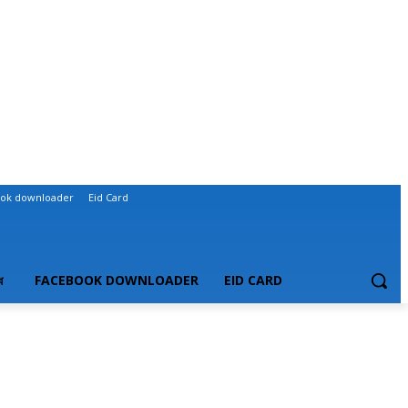
ok downloader
Eid Card
ধ
FACEBOOK DOWNLOADER
EID CARD