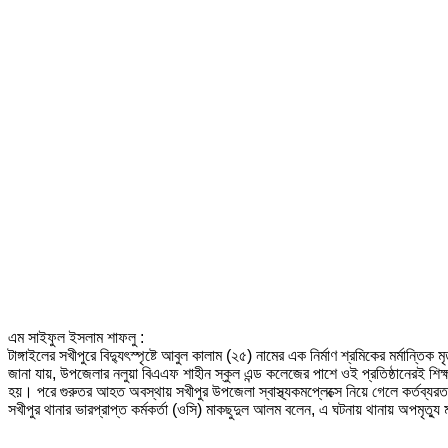
এম সাইফুল ইসলাম শাফলু :
টাঙ্গাইলের সখীপুরে বিদ্যুৎস্পৃষ্টে আবুল কালাম (২৫) নামের এক নির্মাণ শ্রমিকের মর্মান
জানা যায়, উপজেলার নলুয়া বিএএফ শাহীন স্কুল এন্ড কলেজের পাশে ওই প্রতিষ্ঠানেরই শিক্
হয়। পরে গুরুতর আহত অবস্থায় সখীপুর উপজেলা স্বাস্থ্যকমপ্লেক্সে নিয়ে গেলে কর্তব্
সখীপুর থানার ভারপ্রাপ্ত কর্মকর্তা (ওসি) মাকছুদুল আলম বলেন, এ ঘটনায় থানায় অপমৃত্য