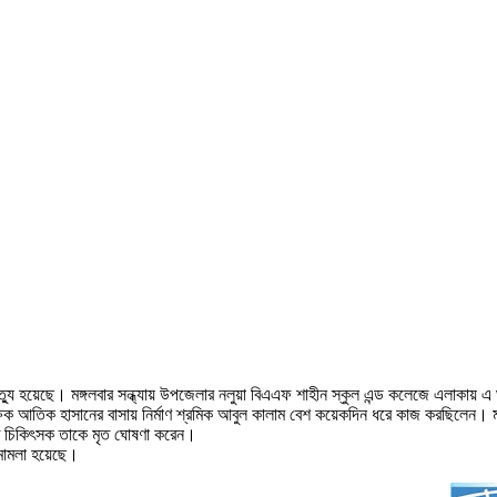
্তিক মৃত্যু হয়েছে। মঙ্গলবার সন্ধ্যায় উপজেলার নলুয়া বিএএফ শাহীন স্কুল এন্ড কলেজে এলাক
ষক আতিক হাসানের বাসায় নির্মাণ শ্রমিক আবুল কালাম বেশ কয়েকদিন ধরে কাজ করছিলেন। মঙ্গল
যরত চিকিৎসক তাকে মৃত ঘোষণা করেন।
ু মামলা হয়েছে।