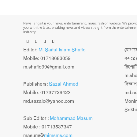
News Tangail is your news, entertainment, music fashion website. We provi
you with the latest breaking news and videos straight from the entertainme
industry.
Editor:
M. Saiful Islam Shaflo
যোগাযো
Mobile: 01718683059
কমপ্লে
m.shaflo99@gmail.com
রিপোট
m.sh
Publishers:
Sazal Ahmed
বিজ্ঞ
Mobile: 01737729423
md.s
md.sazalc@yahoo.com
Monir
Sakhi
Sub Editor :
Mohammad Masum
Mobile : 01713537347
masum@
mimsms.com