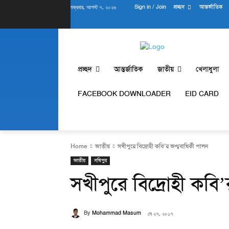
শুক্রবার, আগস্ট ৭, ২০২৬
Sign in / Join
প্রচ্ছদ
আন্তর্জাতিক
প্রচ্ছদ
আন্তর্জাতিক
জাতীয়
খেলাধুলা
FACEBOOK DOWNLOADER
EID CARD
Home
জাতীয়
সখীপুরে বিদ্রোহী কবি’র জন্মবাষির্কী পালন
জাতীয়
সখিপুর
সখীপুরে বিদ্রোহী কবি’
By
Mohammad Masum
মে ২৭, ২০১৭