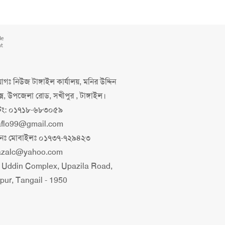
de
nt
গঃ নিউজ টাঙ্গাইল কার্যালয়, মনির উদ্দিন
ক্স, উপজেলা রোড, সখীপুর , টাঙ্গাইল।
িং: ০১৭১৮-৬৮৩০৫৯
aflo99@gmail.com
াপনঃ মোবাইলঃ ০১৭৩৭-৭২৯৪২৩
azalc@yahoo.com
 Uddin Complex, Upazila Road,
pur, Tangail - 1950