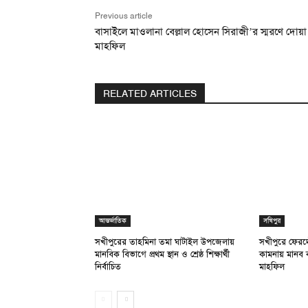
Previous article
বাসাইলে মাওলানা বেল্লাল হোসেন সিরাজী’র স্মরণে দোয়া
মাহফিল
RELATED ARTICLES
আন্তর্জাতিক
সখিপুর
সখীপুরের তাহমিনা তমা ঘাটাইল উপজেলায়
সখীপুরে ফেরদ
মানবিক বিভাগে প্রথম স্থান ও শ্রেষ্ঠ শিক্ষার্থী
কামনায় মানব ক
নির্বাচিত
মাহফিল