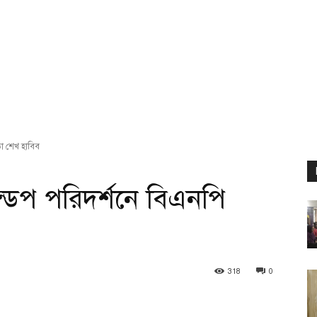
তা শেখ হাবিব
মন্ডপ পরিদর্শনে বিএনপি
318
0