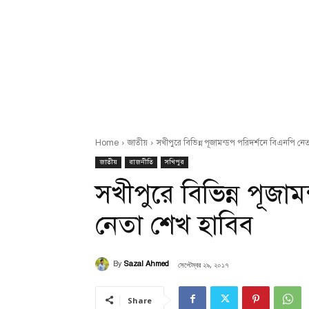
Home
জাতীয়
সখীপুরে বিভিন্ন পূজামন্ডপ পরিদর্শনে বিএনপি নে
জাতীয়
রাজনীতি
সখিপুর
সখীপুরে বিভিন্ন পূজা
নেতা শেখ হাবিব
সেপ্টেম্বর ২৯, ২০১৭
By
Sazal Ahmed
Share