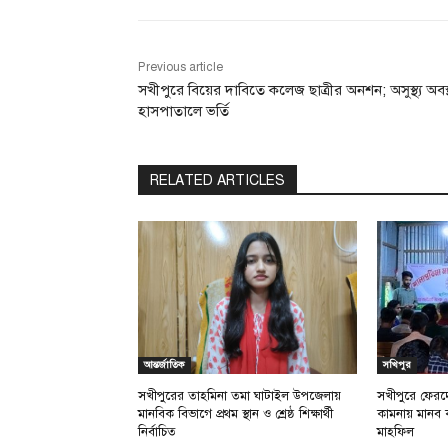
Previous article
সখীপুরে বিয়ের দাবিতে কলেজ ছাত্রীর অনশন; অসুস্থ্য অবস্
হাসপাতালে ভর্তি
RELATED ARTICLES
আন্তর্জাতিক
সখিপুর
সখীপুরের তাহমিনা তমা ঘাটাইল উপজেলায়
সখীপুরে ফেরদ
মানবিক বিভাগে প্রথম স্থান ও শ্রেষ্ঠ শিক্ষার্থী
কামনায় মানব 
নির্বাচিত
মাহফিল