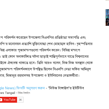
্ডপ পরিদর্শন করেছেন উপজেলা বিএনপির প্রতিষ্ঠাতা সভাপতি এবং
‘র মনোনয়ন প্রত্যাশি মুক্তিযোদ্ধা শেখ মোহাম্মদ হাবিব। বৃহস্পতিবার
িন্ন এলাকার পূজামন্ডপগুলো পরিদর্শন করেন। বিভিন্ন মন্ডপে
 তাই কোন অনাকাঙ্খিত ঘটনা ছাড়াই শান্তিপূর্ণভাবে যাতে বিশ্বনাথের
েষে সবাইকে ঐক্যবন্ধ থাকতে হবে। তিনি আরও বলেন, নিজ নিজ অবস্থান থেকে
ূজামন্ডপ পরিদর্শনকালে উপস্থিত ছিলেন বিএনপি নেতা ফকির আমিনুল
দার, মিজানুর রহমানসহ উপজেলা ও ইউনিয়নের নেতাকর্মীরা।
ogle News) ফিডটি অনুসরণ করুন
- "নিউজ টাঙ্গাইল"র ইউটিউব