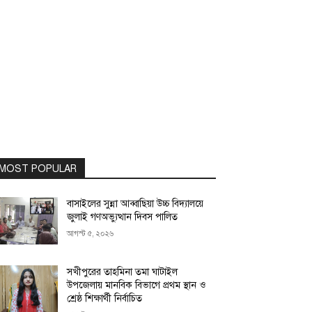
MOST POPULAR
বাসাইলের সুন্না আব্বাছিয়া উচ্চ বিদ্যালয়ে
জুলাই গণঅভ্যুত্থান দিবস পালিত
আগস্ট ৫, ২০২৬
সখীপুরের তাহমিনা তমা ঘাটাইল
উপজেলায় মানবিক বিভাগে প্রথম স্থান ও
শ্রেষ্ঠ শিক্ষার্থী নির্বাচিত