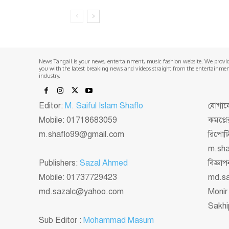
News Tangail is your news, entertainment, music fashion website. We provi
you with the latest breaking news and videos straight from the entertainme
industry.
Editor:
M. Saiful Islam Shaflo
যোগাযো
Mobile: 01718683059
কমপ্লে
m.shaflo99@gmail.com
রিপোট
m.sh
Publishers:
Sazal Ahmed
বিজ্ঞ
Mobile: 01737729423
md.s
md.sazalc@yahoo.com
Monir
Sakhi
Sub Editor :
Mohammad Masum