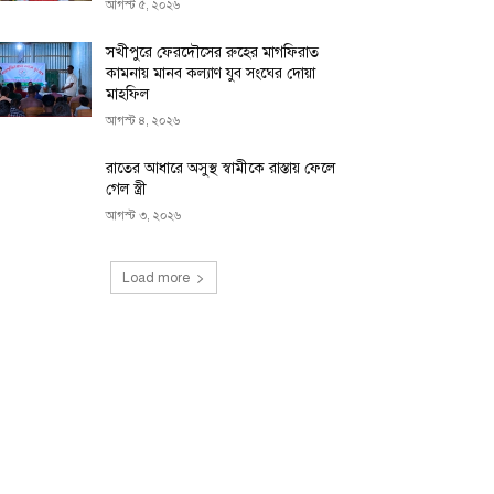
আগস্ট ৫, ২০২৬
সখীপুরে ফেরদৌসের রুহের মাগফিরাত
কামনায় মানব কল্যাণ যুব সংঘের দোয়া
মাহফিল
আগস্ট ৪, ২০২৬
রাতের আধারে অসুস্থ স্বামীকে রাস্তায় ফেলে
গেল স্ত্রী
আগস্ট ৩, ২০২৬
Load more