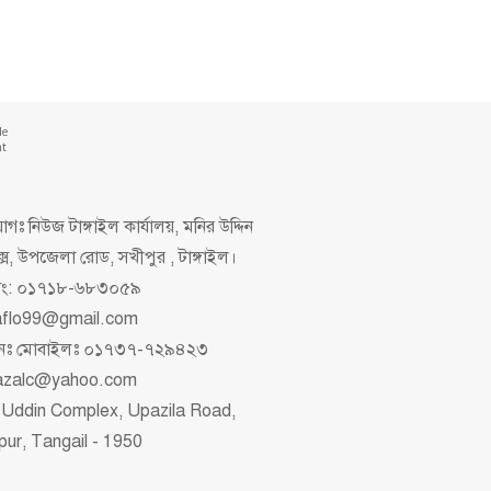
de
nt
গঃ নিউজ টাঙ্গাইল কার্যালয়, মনির উদ্দিন
ক্স, উপজেলা রোড, সখীপুর , টাঙ্গাইল।
িং: ০১৭১৮-৬৮৩০৫৯
aflo99@gmail.com
াপনঃ মোবাইলঃ ০১৭৩৭-৭২৯৪২৩
azalc@yahoo.com
 Uddin Complex, Upazila Road,
pur, Tangail - 1950