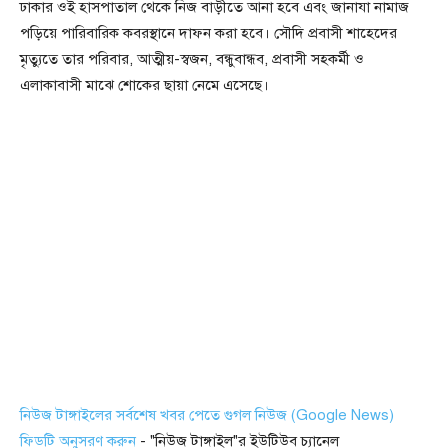
ঢাকার ওই হাসপাতাল থেকে নিজ বাড়ীতে আনা হবে এবং জানাযা নামাজ
পড়িয়ে পারিবারিক কবরস্থানে দাফন করা হবে। সৌদি প্রবাসী শাহেদের
মৃত্যুতে তার পরিবার, আত্মীয়-স্বজন, বন্ধুবান্ধব, প্রবাসী সহকর্মী ও
এলাকাবাসী মাঝে শোকের ছায়া নেমে এসেছে।
নিউজ টাঙ্গাইলের সর্বশেষ খবর পেতে গুগল নিউজ (Google News)
ফিডটি অনুসরণ করুন
- "নিউজ টাঙ্গাইল"র ইউটিউব চ্যানেল