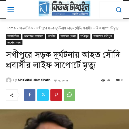
Home
আন্তর্জাতিক
সখীপুরে সড়ক দুর্ঘটনায় আহত সৌদি প্রবাসীর লাইফ সাপোর্টে মৃত্যু
আন্তর্জাতিক
আমাদের টাঙ্গাইল
জাতীয়
টাঙ্গাইল জেলা
সখিপুর
আমাদের সখীপুর
দেশের খবর
সখীপুরে সড়ক দুর্ঘটনায় আহত সৌদি
প্রবাসীর লাইফ সাপোর্টে মৃত্যু
জুন ৭, ২০২৬
By
Md Saiful Islam Shaflo
76
0