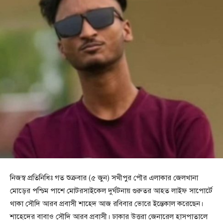
নিজস্ব প্রতিনিধিঃ গত শুক্রবার (৫ জুন) সখীপুর পৌর এলাকার জেলখানা
মোড়ের পশ্চিম পাশে মোটরসাইকেল দুর্ঘটনায় গুরুতর আহত লাইফ সাপোর্টে
থাকা সৌদি আরব প্রবাসী শাহেদ আজ রবিবার ভোরে ইন্তেকাল করেছেন।
শাহেদের বাবাও সৌদি আরব প্রবাসী। ঢাকার উত্তরা জেনারেল হাসপাতালে