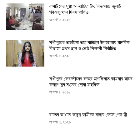
বাসাইলের সুন্না আব্বাছিয়া উচ্চ বিদ্যালয়ে জুলাই
গণঅভ্যুত্থান দিবস পালিত
আগস্ট ৫, ২০২৬
সখীপুরের তাহমিনা তমা ঘাটাইল উপজেলায় মানবিক
বিভাগে প্রথম স্থান ও শ্রেষ্ঠ শিক্ষার্থী নির্বাচিত
আগস্ট ৫, ২০২৬
সখীপুরে ফেরদৌসের রুহের মাগফিরাত কামনায় মানব
কল্যাণ যুব সংঘের দোয়া মাহফিল
আগস্ট ৪, ২০২৬
রাতের আধারে অসুস্থ স্বামীকে রাস্তায় ফেলে গেল স্ত্রী
আগস্ট ৩, ২০২৬