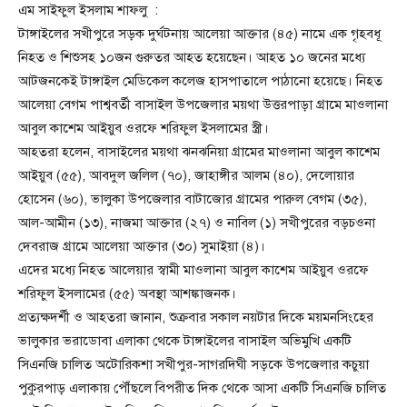
এম সাইফুল ইসলাম শাফলু :
টাঙ্গাইলের সখীপুরে সড়ক দুর্ঘটনায় আলেয়া আক্তার (৪৫) নামে এক গৃহবধূ
নিহত ও শিশুসহ ১০জন গুরুতর আহত হয়েছেন। আহত ১০ জনের মধ্যে
আটজনকেই টাঙ্গাইল মেডিকেল কলেজ হাসপাতালে পাঠানো হয়েছে। নিহত
আলেয়া বেগম পাশ্ববর্তী বাসাইল উপজেলার ময়থা উত্তরপাড়া গ্রামে মাওলানা
আবুল কাশেম আইয়ুব ওরফে শরিফুল ইসলামের স্ত্রী।
আহতরা হলেন, বাসাইলের ময়থা ঝনঝনিয়া গ্রামের মাওলানা আবুল কাশেম
আইয়ুব (৫৫), আবদুল জলিল (৭০), জাহাঙ্গীর আলম (৪০), দেলোয়ার
হোসেন (৬০), ভালুকা উপজেলার বাটাজোর গ্রামের পারুল বেগম (৩৫),
আল-আমীন (১৩), নাজমা আক্তার (২৭) ও নাবিল (১) সখীপুরের বড়চওনা
দেবরাজ গ্রামে আলেয়া আক্তার (৩০) সুমাইয়া (৪)।
এদের মধ্যে নিহত আলেয়ার স্বামী মাওলানা আবুল কাশেম আইয়ুব ওরফে
শরিফুল ইসলামের (৫৫) অবস্থা আশঙ্কাজনক।
প্রত্যক্ষদর্শী ও আহতরা জানান, শুক্রবার সকাল নয়টার দিকে ময়মনসিংহের
ভালুকার ভরাডোবা এলাকা থেকে টাঙ্গাইলের বাসাইল অভিমুখি একটি
সিএনজি চালিত অটোরিকশা সখীপুর-সাগরদিঘী সড়কে উপজেলার কচুয়া
পুকুরপাড় এলাকায় পৌঁছলে বিপরীত দিক থেকে আসা একটি সিএনজি চালিত