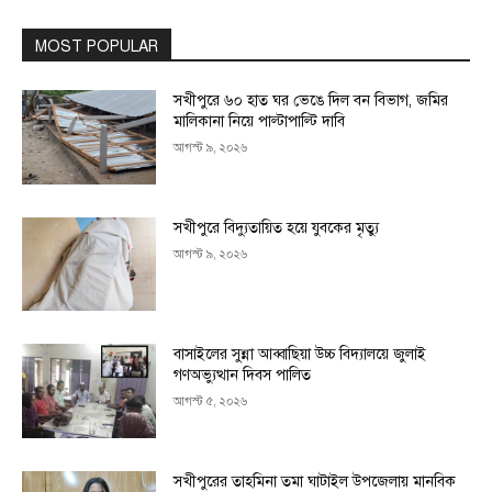
MOST POPULAR
সখীপুরে ৬০ হাত ঘর ভেঙে দিল বন বিভাগ, জমির
মালিকানা নিয়ে পাল্টাপাল্টি দাবি
আগস্ট ৯, ২০২৬
সখীপুরে বিদ্যুতায়িত হয়ে যুবকের মৃত্যু
আগস্ট ৯, ২০২৬
বাসাইলের সুন্না আব্বাছিয়া উচ্চ বিদ্যালয়ে জুলাই
গণঅভ্যুত্থান দিবস পালিত
আগস্ট ৫, ২০২৬
সখীপুরের তাহমিনা তমা ঘাটাইল উপজেলায় মানবিক