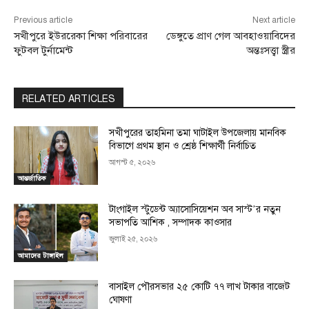
Previous article
Next article
সখীপুরে ইউররেকা শিক্ষা পরিবারের
ডেঙ্গুতে প্রাণ গেল আবহাওয়াবিদের
ফুটবল টুর্নামেন্ট
অন্তঃসত্ত্বা স্ত্রীর
RELATED ARTICLES
সখীপুরের তাহমিনা তমা ঘাটাইল উপজেলায় মানবিক
বিভাগে প্রথম স্থান ও শ্রেষ্ঠ শিক্ষার্থী নির্বাচিত
আগস্ট ৫, ২০২৬
আন্তর্জাতিক
টাংগাইল স্টুডেন্ট অ্যাসোসিয়েশন অব সাস্ট’র নতুন
সভাপতি আশিক , সম্পাদক কাওসার
জুলাই ২৫, ২০২৬
আমাদের টাঙ্গাইল
বাসাইল পৌরসভার ২৫ কোটি ৭৭ লাখ টাকার বাজেট
ঘোষণা