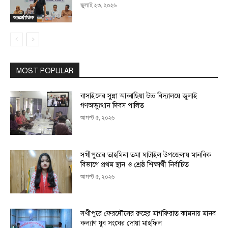
জুলাই ২৩, ২০২৬
আন্তর্জাতিক
MOST POPULAR
বাসাইলের সুন্না আব্বাছিয়া উচ্চ বিদ্যালয়ে জুলাই
গণঅভ্যুত্থান দিবস পালিত
আগস্ট ৫, ২০২৬
সখীপুরের তাহমিনা তমা ঘাটাইল উপজেলায় মানবিক
বিভাগে প্রথম স্থান ও শ্রেষ্ঠ শিক্ষার্থী নির্বাচিত
আগস্ট ৫, ২০২৬
সখীপুরে ফেরদৌসের রুহের মাগফিরাত কামনায় মানব
কল্যাণ যুব সংঘের দোয়া মাহফিল