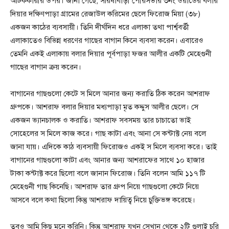
আটককারীর উপর। জানা গেছে, সরিষাবাড়ী পৌরসভার ৩নং ওয়ার্ডের বলার
দিয়ার দক্ষিণপাড়া গ্রামের রেজাউল করিমের ছেলে ফিরোজ মিয়া (৩৮)
একজন কাঠের ব্যবসায়ী। তিনি দীর্ঘদিন ধরে এলাকা তথা পার্শ্ববর্তী
এলাকাতেও বিভিন্ন ধরণের গাছের বাগান কিনে ব্যবসা করেন। এবারেও
তেমনি একই এলাকায় বলার দিয়ার পূর্বপাড়া ফজর আলীর একটি মেহেগুনী
গাছের বাগান ক্রয় করেন।
বাগানের গাছগুলো কেটে স মিলে আনার জন্য করাতি ঠিক করেন আশরাফ
গ্রুপকে। আশরাফ বলার দিয়ার মধ্যপাড়া মৃত কদ্দুস আলীর ছেলে। সে
একজন ভ্যানচালক ও করাতি। আশরাফ সবসময় তার চাচাতো ভাই
সোহেলের স মিলে কাজ করে। গাছ কাটা এবং আনা সে কন্টাক্ট নেয় বলে
জানা যায়। এদিকে কাঠ ব্যবসায়ী ফিরোজও একই স মিলে ব্যবসা করে। তাই
বাগানের গাছগুলো কাটা এবং আনার জন্য আশরাফের সাথে ১০ হাজার
টাকা কন্টাক্ট করে ছিলো বলে জানান ফিরোজ। তিনি বলেন আমি ১১৭ টি
মেহেগুনী গাছ কিনেছি। আশরাফ তার গ্রুপ নিয়ে গাছগুলো কেটে নিয়ে
আসবে বলে কথা ছিলো কিন্তু আশরাফ দায়িত্ব নিয়ে চুক্তিভঙ্গ করেছে।
তবুও আমি কিছু মনে করিনি। কিন্তু আশরাফ যখন সেখান থেকে ২টি গুলাই চুরি