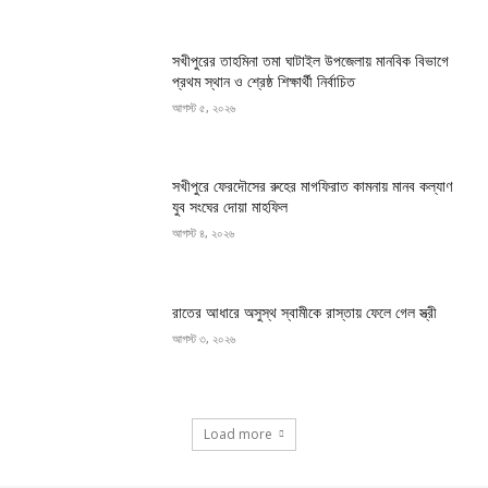
সখীপুরের তাহমিনা তমা ঘাটাইল উপজেলায় মানবিক বিভাগে
প্রথম স্থান ও শ্রেষ্ঠ শিক্ষার্থী নির্বাচিত
আগস্ট ৫, ২০২৬
সখীপুরে ফেরদৌসের রুহের মাগফিরাত কামনায় মানব কল্যাণ
যুব সংঘের দোয়া মাহফিল
আগস্ট ৪, ২০২৬
রাতের আধারে অসুস্থ স্বামীকে রাস্তায় ফেলে গেল স্ত্রী
আগস্ট ৩, ২০২৬
Load more