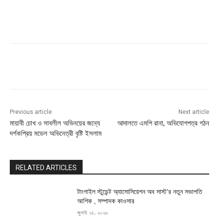
Previous article
Next article
মায়াবী চোখ ও সাবলীল অভিনয়ের জন্যে
আদালতে এমপি রানা, অভিযোগপত্র গঠন
দর্শকপ্রিয় মডেল অভিনেত্রী বৃষ্টি ইসলাম
RELATED ARTICLES
টাংগাইল স্টুডেন্ট অ্যাসোসিয়েশন অব সাস্ট’র নতুন সভাপতি
আশিক , সম্পাদক কাওসার
জুলাই ২৫, ২০২৬