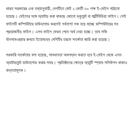
ভারত সরকারের এক তথ্যানুযায়ী, দেশটিতে মোট ২ কোটি ৩০ লক্ষ ই-মেইল পাঠানো
হয়েছে। মেইলের সঙ্গে অ্যাটাচ করা থাকছে কোনো ডকুমেন্ট বা মাল্টিমিডিয়া ফাইল। সেই
ফাইলটি কম্পিউটারে ডাউনলোড করলেই সর্বনাশ! লক হয়ে যাচ্ছে কম্পিউটারের সব
প্রয়োজনীয় ফাইল। এসব ফাইল ফেরত পেতে অর্থ নেয়া হচ্ছে। তবে লকি
র্যানসামওয়্যার রুখতে ইতোমধ্যে দেশিটির তরফে সতর্কতা জারি করা হয়েছে।
সরকারি সতর্কতায় বলা হয়েছে, সাবধানতা অবলম্বন করতে হবে ই-মেইল থেকে এসব
অ্যাটাচমেন্ট ডাউনলোড করার সময়। প্রতিষ্ঠানের ক্ষেত্রে অ্যান্টি স্প্যাম সলিউশন থাকাও
বাধ্যতামূলক।