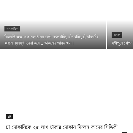
আন্তর্জাতিক
অপরাধ
বিএনপি এবং অঙ্গ সংগঠনের কেউ দখলবাজি, চাঁদাবাজি, টেন্ডারবাজি
করলে ব্যবস্থা নেয়া হবে,,, আহমেদ আযম খান।
সখীপুরে রোপ
ছবি
চা দোকানিকে ২৫ লাখ টাকার দোকান দিলেন কাদের সিদ্দিকী