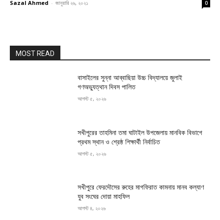
Sazal Ahmed
-
জানুয়ারি ২৬, ২০২১
0
MOST READ
বাসাইলের সুন্না আব্বাছিয়া উচ্চ বিদ্যালয়ে জুলাই
গণঅভ্যুত্থান দিবস পালিত
আগস্ট ৫, ২০২৬
সখীপুরের তাহমিনা তমা ঘাটাইল উপজেলায় মানবিক বিভাগে
প্রথম স্থান ও শ্রেষ্ঠ শিক্ষার্থী নির্বাচিত
আগস্ট ৫, ২০২৬
সখীপুরে ফেরদৌসের রুহের মাগফিরাত কামনায় মানব কল্যাণ
যুব সংঘের দোয়া মাহফিল
আগস্ট ৪, ২০২৬