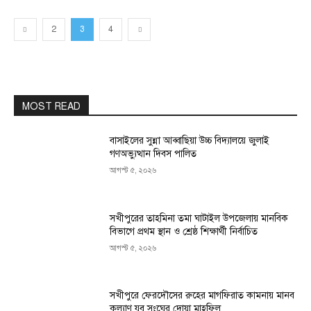
2
3
4
MOST READ
বাসাইলের সুন্না আব্বাছিয়া উচ্চ বিদ্যালয়ে জুলাই
গণঅভ্যুত্থান দিবস পালিত
আগস্ট ৫, ২০২৬
সখীপুরের তাহমিনা তমা ঘাটাইল উপজেলায় মানবিক
বিভাগে প্রথম স্থান ও শ্রেষ্ঠ শিক্ষার্থী নির্বাচিত
আগস্ট ৫, ২০২৬
সখীপুরে ফেরদৌসের রুহের মাগফিরাত কামনায় মানব
কল্যাণ যুব সংঘের দোয়া মাহফিল