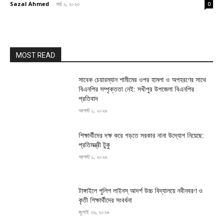
Sazal Ahmed
-
মার্চ ২, ২০২৩
0
MOST READ
সাবেক চেয়ারম্যান শামীমের ওপর হামলা ও অপহরণের সাথে
বিএনপির সম্পৃক্ততা নেই: সখীপুর উপজেলা বিএনপির
প্রতিবাদ
আগস্ট ১, ২০২৬
শিক্ষার্থীদের দক্ষ করে গড়তে সরকার নানা উদ্যোগ নিয়েছে:
প্রতিমন্ত্রী টুকু
আগস্ট ১, ২০২৬
টাঙ্গাইলে পুলিশ লাইনস্ আদর্শ উচ্চ বিদ্যালয়ে নবীনবরণ ও
কৃতী শিক্ষার্থীদের সংবর্ধনা
জুলাই ২৯, ২০২৬